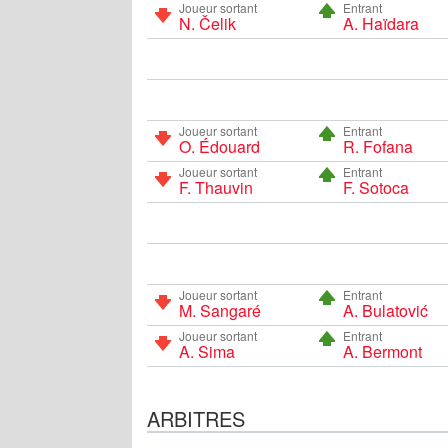
Joueur sortant
Entrant
N. Čelik
A. Haïdara
Joueur sortant
Entrant
O. Édouard
R. Fofana
Joueur sortant
Entrant
F. Thauvin
F. Sotoca
Joueur sortant
Entrant
M. Sangaré
A. Bulatović
Joueur sortant
Entrant
A. Sima
A. Bermont
ARBITRES