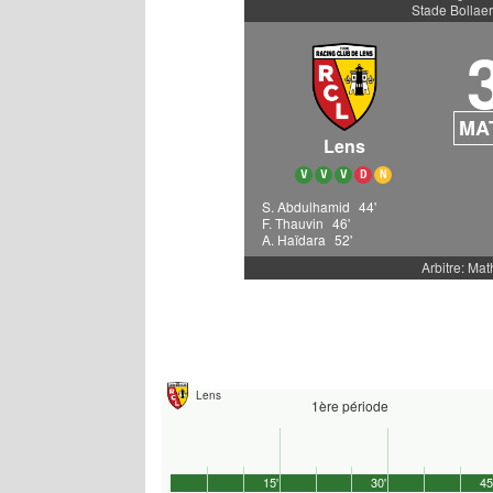
Stade Bollaer
MA
Lens
V
V
V
D
N
S. Abdulhamid
44'
F. Thauvin
46'
A. Haïdara
52'
Arbitre: Mat
Lens
1ère période
15'
30'
45