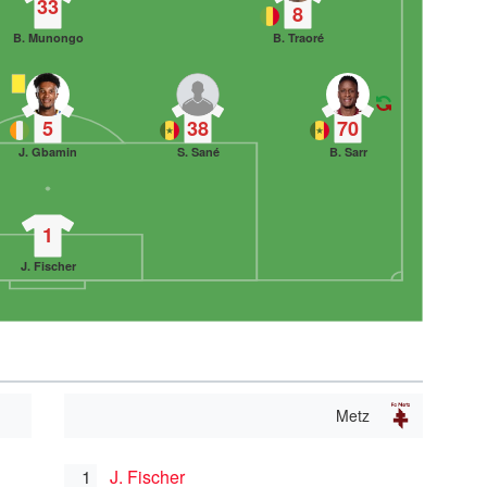
33
8
B. Munongo
B. Traoré
5
38
70
J. Gbamin
S. Sané
B. Sarr
1
J. Fischer
Metz
1
J. Fischer