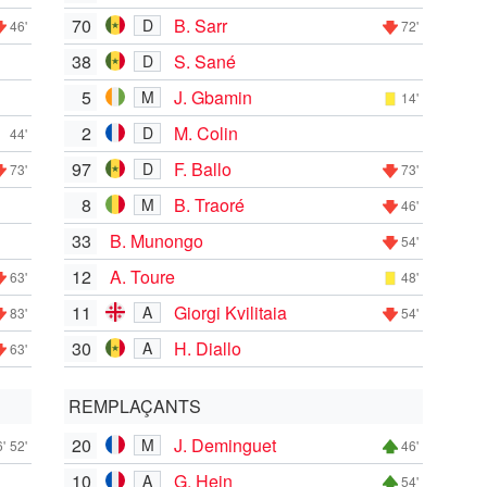
70
B. Sarr
D
46'
72'
38
S. Sané
D
5
J. Gbamin
M
14'
2
M. Colin
D
44'
97
F. Ballo
D
73'
73'
8
B. Traoré
M
46'
33
B. Munongo
54'
12
A. Toure
63'
48'
11
Giorgi Kvilitaia
A
83'
54'
30
H. Diallo
A
63'
REMPLAÇANTS
20
J. Deminguet
M
'
52'
46'
10
G. Hein
A
54'