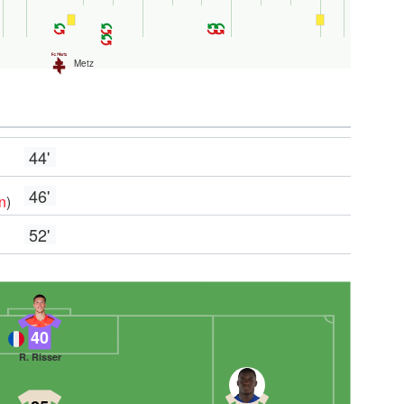
Metz
44'
46'
n
)
52'
40
R. Risser