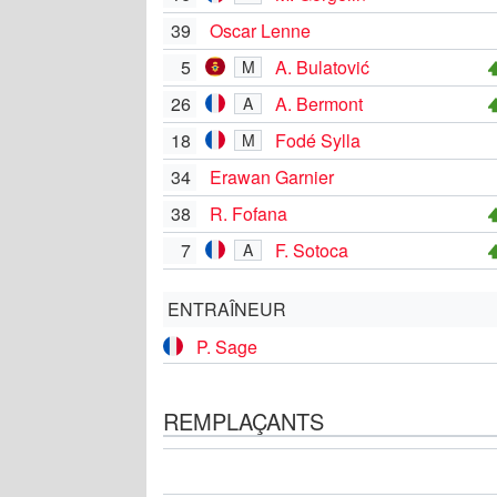
39
Oscar Lenne
5
A. Bulatović
M
26
A. Bermont
A
18
Fodé Sylla
M
34
Erawan Garnier
38
R. Fofana
7
F. Sotoca
A
ENTRAÎNEUR
P. Sage
REMPLAÇANTS