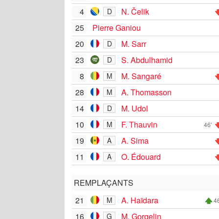
4
N. Čelik
D
25
Pierre Ganiou
20
M. Sarr
D
23
S. Abdulhamid
D
8
M. Sangaré
M
28
A. Thomasson
M
14
M. Udol
D
10
F. Thauvin
M
46'
19
A. Sima
A
11
O. Édouard
A
REMPLAÇANTS
21
A. Haïdara
M
46
16
M. Gorgelin
G