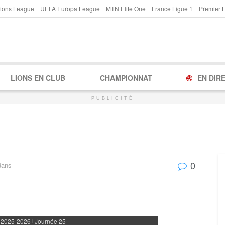
ions League
UEFA Europa League
MTN Elite One
France Ligue 1
Premier 
LIONS EN CLUB
CHAMPIONNAT
EN DIR
PUBLICITÉ
0
dans
 2025-2026
Journée 25
|