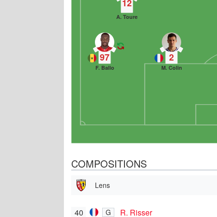
12
A. Toure
97
2
F. Ballo
M. Colin
COMPOSITIONS
Lens
40
R. Risser
G