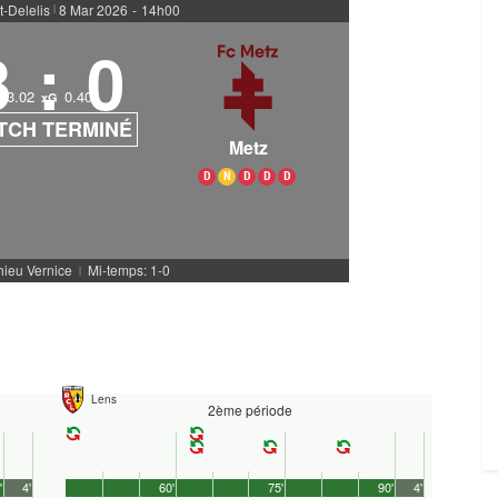
t-Delelis
8 Mar 2026
-
14h00
|
3
:
0
3.02
0.40
xG
TCH TERMINÉ
Metz
D
N
D
D
D
hieu Vernice
Mi-temps: 1-0
|
Lens
2ème période
'
4'
60'
75'
90'
4'