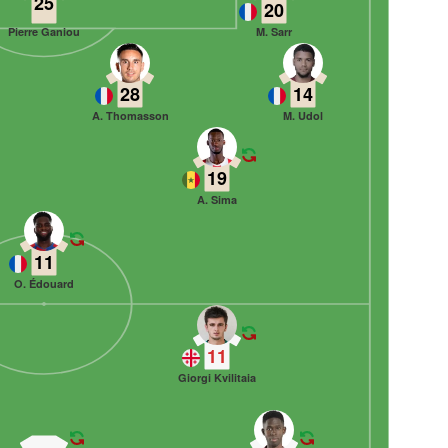
25
20
Pierre Ganiou
M. Sarr
28
14
A. Thomasson
M. Udol
19
A. Sima
11
O. Édouard
11
Giorgi Kvilitaia