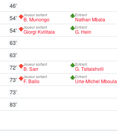
46'
Joueur sortant
Entrant
54'
B. Munongo
Nathan Mbala
Joueur sortant
Entrant
54'
Giorgi Kvilitaia
G. Hein
63'
63'
Joueur sortant
Entrant
72'
B. Sarr
G. Tsitaishvili
Joueur sortant
Entrant
73'
F. Ballo
Urie-Michel Mboula
73'
83'