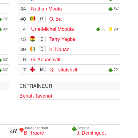
34
Nathan Mbala
54'
40
O. Ba
G
73'
4
Urie-Michel Mboula
83'
73'
90'
15
Terry Yegbe
D
39
K. Kouao
D
9
G. Abuashvili
63'
7
G. Tsitaishvili
M
63'
72'
ENTRAÎNEUR
Benoit Tavenot
Joueur sortant
Entrant
46'
B. Traoré
J. Deminguet