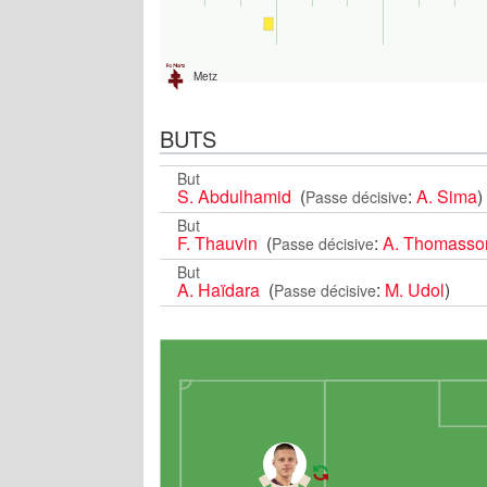
Metz
BUTS
But
S. Abdulhamid
(
:
A. Sima
)
Passe décisive
But
F. Thauvin
(
:
A. Thomasso
Passe décisive
But
A. Haïdara
(
:
M. Udol
)
Passe décisive