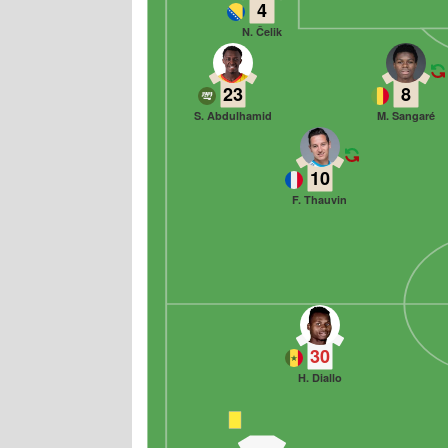
4
N. Čelik
23
8
S. Abdulhamid
M. Sangaré
10
F. Thauvin
30
H. Diallo