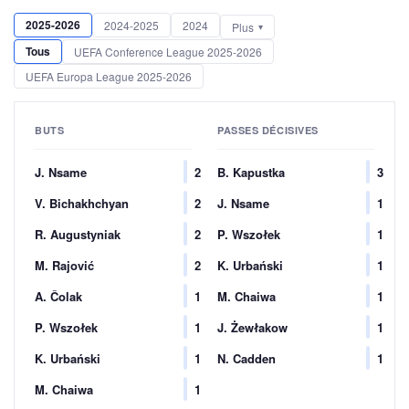
2025-2026
2024-2025
2024
Plus
Tous
UEFA Conference League 2025-2026
UEFA Europa League 2025-2026
BUTS
PASSES DÉCISIVES
J. Nsame
2
B. Kapustka
3
V. Bichakhchyan
2
J. Nsame
1
R. Augustyniak
2
P. Wszołek
1
M. Rajović
2
K. Urbański
1
A. Čolak
1
M. Chaiwa
1
P. Wszołek
1
J. Żewłakow
1
K. Urbański
1
N. Cadden
1
M. Chaiwa
1