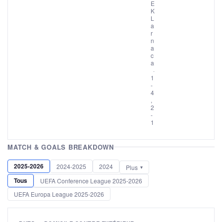
E
K
L
a
r
n
a
c
a
·
1
-
4
,
2
-
1
MATCH & GOALS BREAKDOWN
2025-2026
2024-2025
2024
Plus
Tous
UEFA Conference League 2025-2026
UEFA Europa League 2025-2026