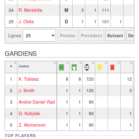
24
R. Morishita
M
3
1
111
25
J. Obita
D
1
1
101
1
Lignes
Premier
Précédent
Suivant
Derni
GARDIENS
#
Joueur
1
K. Tobiasz
8
8
720
12
2
J. Smith
1
1
120
3
3
Andrei Daniel Vlad
1
1
90
4
G. Kobylak
1
1
90
1
5
Z. Alomerovic
1
1
90
1
TOP PLAYERS