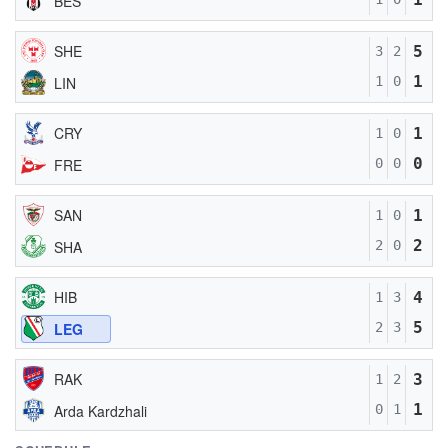
BES
SHE
5
3
2
1
LIN
1
0
CRY
1
1
0
0
FRE
0
0
SAN
1
1
0
2
SHA
2
0
HIB
4
1
3
5
LEG
2
3
RAK
3
1
2
1
Arda Kardzhali
0
1