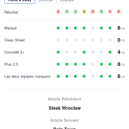
Résultat
D
V
V
N
D
V
D
D
D
8
Marqué
/10
0
Clean Sheet
/10
4
Concédé 2+
/10
8
Plus 2.5
/10
8
Les deux équipes marquent
/10
Article Précédent
Slask Wroclaw
Article Suivant