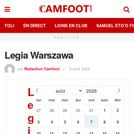
TOLI
EN DIRECT
LIONS EN CLUB
SAMUEL ETO’O FI
PUBLICITÉ
Legia Warszawa
par
Redaction Camfoot
5 août 2024
L
e
lun
mar
mer
jeu
ven
sam
dim
27
28
29
30
31
1
2
g
3
4
5
6
7
8
9
i
10
11
12
13
14
15
16