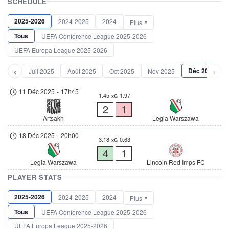
SCHEDULE
2025-2026
2024-2025
2024
Plus
Tous
UEFA Conference League 2025-2026
UEFA Europa League 2025-2026
‹
›
Déc 2025
Juil 2025
Août 2025
Oct 2025
Nov 2025
11 Déc 2025
-
17h45
1.45
1.97
xG
2
1
Artsakh
Legia Warszawa
18 Déc 2025
-
20h00
3.18
0.63
xG
4
1
Legia Warszawa
Lincoln Red Imps FC
PLAYER STATS
2025-2026
2024-2025
2024
Plus
Tous
UEFA Conference League 2025-2026
UEFA Europa League 2025-2026