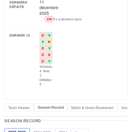
11
DERNIÈRE
DÉFAITE
décembre
2025
il y a plusieurs jours
238
DERNIER 10
D
V
V
N
D
V
D
D
D
V
Victoires:
4; Nuls:
1;
Défaites:
5
Season Record
Team Header
Match & Goals Breakdown
Scorel
SEASON RECORD