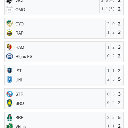
WOL
2
2
0(4)
2
OMO
1
1(5)
GYO
2
2
0
3
RAP
1
2
HAM
3
1
2
2
Rīgas FS
0
2
IST
2
1
1
5
UNI
2
3
STR
3
0
3
2
BRO
0
2
BRE
5
2
3
2
Virtus
1
1