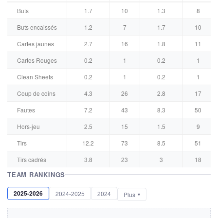
Buts
1.7
10
1.3
8
Buts encaissés
1.2
7
1.7
10
Cartes jaunes
2.7
16
1.8
11
Cartes Rouges
0.2
1
0.2
1
Clean Sheets
0.2
1
0.2
1
Coup de coins
4.3
26
2.8
17
Fautes
7.2
43
8.3
50
Hors-jeu
2.5
15
1.5
9
Tirs
12.2
73
8.5
51
Tirs cadrés
3.8
23
3
18
TEAM RANKINGS
2025-2026
2024-2025
2024
Plus