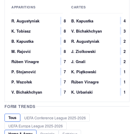
APPARITIONS
CARTES
R. Augustyniak
8
B. Kapustka
4
K. Tobiasz
8
V. Bichakhchyan
3
B. Kapustka
8
R. Augustyniak
2
M. Rajović
8
J. Ziolkowski
2
Rúben Vinagre
7
J. Gnali
2
P. Stojanović
7
K. Piątkowski
1
P. Wszołek
7
Rúben Vinagre
1
V. Bichakhchyan
7
K. Urbański
1
FORM TRENDS
Tous
UEFA Conference League 2025-2026
UEFA Europa League 2025-2026
Home & Away
Domicile
Extérieur