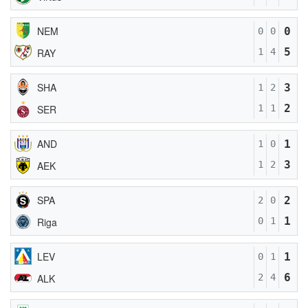
NEM
0
0
0
5
RAY
1
4
SHA
3
1
2
2
SER
1
1
AND
1
1
0
3
AEK
1
2
SPA
2
2
0
1
Riga
0
1
LEV
1
0
1
6
ALK
2
4