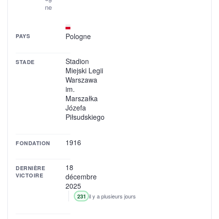
ne
Pologne
PAYS
Stadion
STADE
Miejski Legii
Warszawa
im.
Marszałka
Józefa
Piłsudskiego
1916
FONDATION
18
DERNIÈRE
VICTOIRE
décembre
2025
il y a plusieurs jours
231