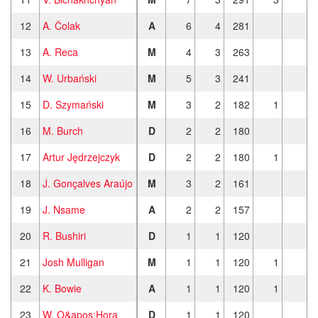
12
A. Čolak
A
6
4
281
13
A. Reca
M
4
3
263
14
W. Urbański
M
5
3
241
15
D. Szymański
M
3
2
182
1
16
M. Burch
D
2
2
180
17
Artur Jędrzejczyk
D
2
2
180
1
18
J. Gonçalves Araújo
M
3
2
161
19
J. Nsame
A
2
2
157
20
R. Bushiri
D
1
1
120
21
Josh Mulligan
M
1
1
120
1
22
K. Bowie
A
1
1
120
1
23
W. O&apos;Hora
D
1
1
120