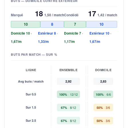
BUTS — DOMICILE CONTRE EXTÉRIEUR
18
17
Marqué
1,50 / match
Condédé
1,42 / match
10
8
7
10
Domicile 10 ·
Extérieur 8 ·
Domicile 7 ·
Extérieur 10 ·
1,67/m
1,33/m
1,17/m
1,67/m
BUTS PAR MATCH — SUR %
LIGNE
ENSEMBLE
DOMICILE
Avg buts / match
2,92
2,83
Sur 0.5
12/12
6/6
100%
100%
Sur 1.5
8/12
3/6
67%
50%
Sur 2.5
8/12
3/6
67%
50%