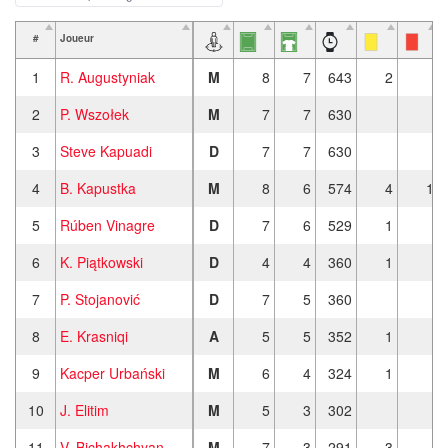
#
Joueur
1
R. Augustyniak
M
8
7
643
2
2
P. Wszołek
M
7
7
630
3
Steve Kapuadi
D
7
7
630
4
B. Kapustka
M
8
6
574
4
1
5
Rúben Vinagre
D
7
6
529
1
6
K. Piątkowski
D
4
4
360
1
7
P. Stojanović
D
7
5
360
8
E. Krasniqi
A
5
5
352
1
9
Kacper Urbański
M
6
4
324
1
10
J. Elitim
M
5
3
302
11
V. Bichakhchyan
M
7
3
291
3