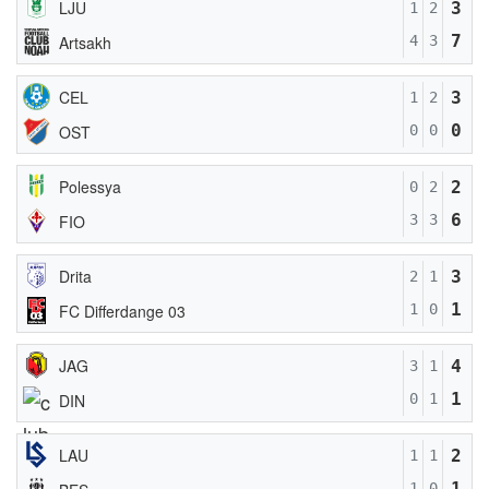
LJU
3
1
2
7
Artsakh
4
3
CEL
3
1
2
0
OST
0
0
Polessya
2
0
2
6
FIO
3
3
Drita
3
2
1
1
FC Differdange 03
1
0
JAG
4
3
1
1
DIN
0
1
LAU
2
1
1
1
1
0