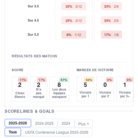
Sur 3.5
3/12
2/6
25%
33%
Sur 4.5
3/12
2/6
25%
33%
Sur 5.5
1/12
1/6
8%
17%
RÉSULTATS DES MATCHS
SCORE
MARGES DE VICTOIRE
17%
17%
67%
42%
0%
8%
2
2
8
5
0
1
N'a
Les deux
Victoire
Victoire
Victoire
Clean
pas
équipes
par 1
par 2
par 3+
Sheets
marqué
marquent
SCORELINES & GOALS
2025-2026
2024-2025
2024
Plus
Tous
UEFA Conference League 2025-2026