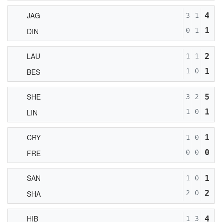
JAG
4
3
1
1
DIN
0
1
LAU
2
1
1
1
BES
1
0
SHE
5
3
2
1
LIN
1
0
CRY
1
1
0
0
FRE
0
0
SAN
1
1
0
2
SHA
2
0
HIB
4
1
3