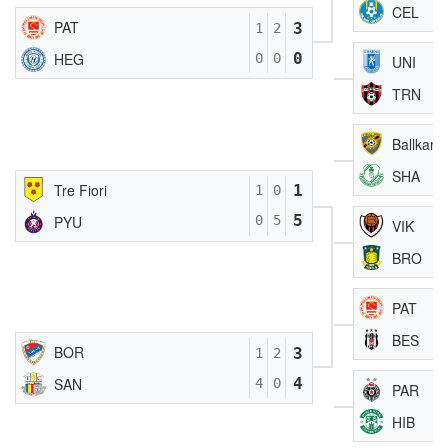
CEL
PAT
3
1
2
0
HEG
0
0
UNI
TRN
Ballkani
SHA
Tre Fiori
1
1
0
5
PYU
0
5
VIK
BRO
PAT
BES
BOR
3
1
2
4
SAN
4
0
PAR
HIB