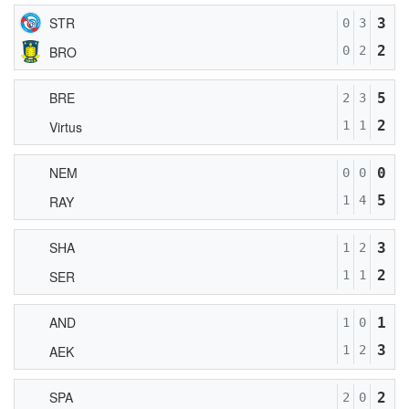
STR
3
0
3
2
BRO
0
2
BRE
5
2
3
2
Virtus
1
1
NEM
0
0
0
5
RAY
1
4
SHA
3
1
2
2
SER
1
1
AND
1
1
0
3
AEK
1
2
SPA
2
2
0