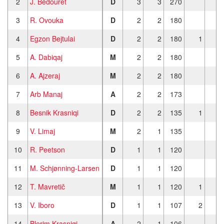
2
J. Bedouret
D
3
3
270
3
R. Ovouka
D
2
2
180
4
Egzon Bejtulai
D
2
2
180
1
5
A. Dabiqaj
M
2
2
180
6
A. Ajzeraj
M
2
2
180
7
Arb Manaj
A
2
2
173
8
Besnik Krasniqi
D
2
2
135
1
9
V. Limaj
M
2
1
135
10
R. Peetson
D
1
1
120
11
M. Schjønning-Larsen
D
1
1
120
12
T. Mavretič
M
1
1
120
1
13
V. Iboro
D
1
1
107
2
1
14
Blerim Krasniqi
A
2
1
106