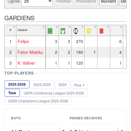
Lignes
Premier
Précédent
Suivant
Derni
GARDIENS
#
Joueur
1
Felipe
3
3
270
6
2
Faton Maloku
2
2
180
1
4
3
K. Vallner
1
1
120
1
TOP PLAYERS
2025-2026
2024-2025
2024
Plus
Tous
UEFA Conference League 2025-2026
UEFA Champions League 2025-2026
BUTS
PASSES DÉCISIVES