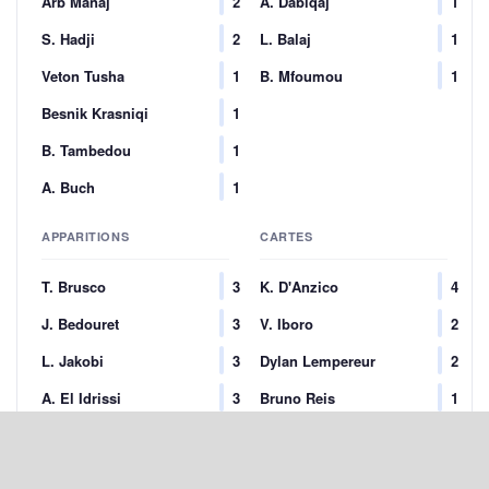
Arb Manaj
2
A. Dabiqaj
1
S. Hadji
2
L. Balaj
1
Veton Tusha
1
B. Mfoumou
1
Besnik Krasniqi
1
B. Tambedou
1
A. Buch
1
APPARITIONS
CARTES
T. Brusco
3
K. D'Anzico
4
J. Bedouret
3
V. Iboro
2
L. Jakobi
3
Dylan Lempereur
2
A. El Idrissi
3
Bruno Reis
1
A. Buch
3
Egzon Bejtulai
1
Felipe
3
S. Hadji
1