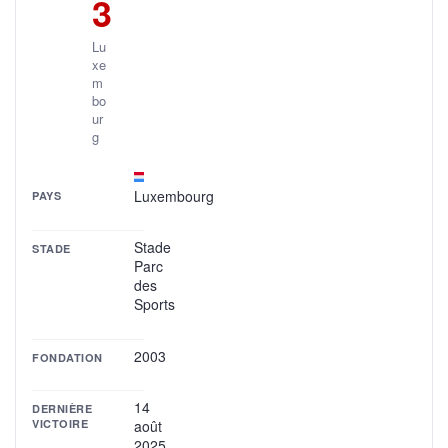
3
Lu
xe
m
bo
ur
g
Luxembourg
PAYS
Stade
STADE
Parc
des
Sports
2003
FONDATION
14
DERNIÈRE
VICTOIRE
août
2025