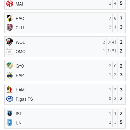
5
MAI
1
4
HAC
7
7
0
3
CLU
2
1
WOL
2
2
0(4)
2
OMO
1
1(5)
GYO
2
2
0
3
RAP
1
2
HAM
3
1
2
2
Rīgas FS
0
2
IST
2
1
1
5
UNI
2
3