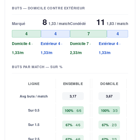
BUTS — DOMICILE CONTRE EXTÉRIEUR
8
11
Marqué
1,33 / match
Condédé
1,83 / match
4
4
7
4
Domicile 4 ·
Extérieur 4 ·
Domicile 7 ·
Extérieur 4 ·
1,33/m
1,33/m
2,33/m
1,33/m
BUTS PAR MATCH — SUR %
LIGNE
ENSEMBLE
DOMICILE
EX
Avg buts / match
3,17
3,67
Sur 0.5
6/6
3/3
100%
100%
1
Sur 1.5
4/6
2/3
67%
67%
Sur 2.5
4/6
2/3
67%
67%