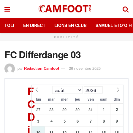
TOLI
EN DIRECT
LIONS EN CLUB
SAMUEL ETO’O FI
PUBLICITÉ
FC Differdange 03
par
Redaction Camfoot
26 novembre 2025
F
C
lun
mar
mer
jeu
ven
sam
dim
27
28
29
30
31
1
2
D
3
4
5
6
7
8
9
i
10
11
12
13
14
15
16