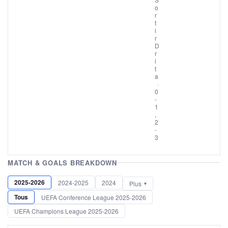
o
r
t
i
r
D
r
i
t
a
·
0
-
1
,
2
-
3
MATCH & GOALS BREAKDOWN
2025-2026
2024-2025
2024
Plus
Tous
UEFA Conference League 2025-2026
UEFA Champions League 2025-2026