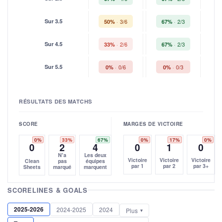
Sur 3.5
3/6
2/3
50%
67%
Sur 4.5
2/6
2/3
33%
67%
Sur 5.5
0/6
0/3
0%
0%
RÉSULTATS DES MATCHS
SCORE
MARGES DE VICTOIRE
0%
33%
67%
0%
17%
0%
0
2
4
0
1
0
N'a
Les deux
Victoire
Victoire
Victoire
Clean
pas
équipes
par 1
par 2
par 3+
Sheets
marqué
marquent
SCORELINES & GOALS
2025-2026
2024-2025
2024
Plus