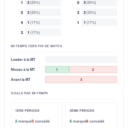
1
2
(33%)
0
3
(50%)
5
2
(33%)
3
2
(33%)
4
1
(17%)
1
1
(17%)
3
1
(17%)
MI-TEMPS VERS FIN DE MATCH
Leader à la MT
Niveau à la MT
1
2
Avant la MT
3
GOALS PAR MI-TEMPS
1ÈRE PÉRIODE
2ÈME PÉRIODE
2
marqué
5
concédé
6
marqué
6
concédé