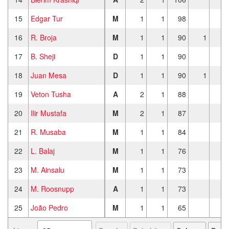
15
Edgar Tur
M
1
1
98
16
R. Broja
M
1
1
90
1
17
B. Sheji
D
1
1
90
18
Juan Mesa
D
1
1
90
1
19
Veton Tusha
A
2
1
88
20
Ilir Mustafa
M
2
1
87
21
R. Musaba
M
1
1
84
22
L. Balaj
M
1
1
76
23
M. Ainsalu
M
1
1
73
24
M. Roosnupp
A
1
1
73
25
João Pedro
M
1
1
65