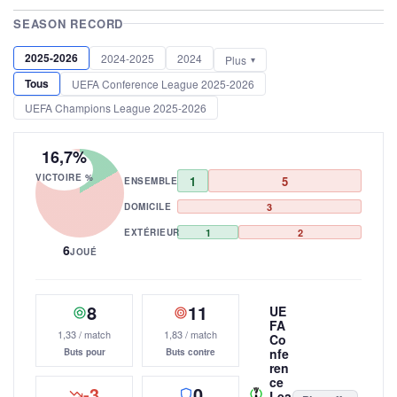
SEASON RECORD
2025-2026
2024-2025
2024
Plus
Tous
UEFA Conference League 2025-2026
UEFA Champions League 2025-2026
16,7%
VICTOIRE %
1
5
ENSEMBLE
DOMICILE
3
EXTÉRIEUR
1
2
6
JOUÉ
8
11
UE
FA
1,33 / match
1,83 / match
Co
nfe
Buts pour
Buts contre
ren
ce
-3
0
Lea