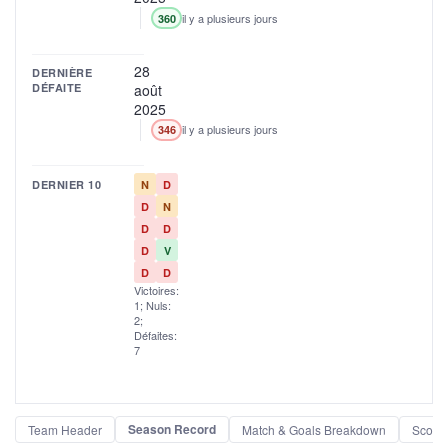
il y a plusieurs jours
360
28
DERNIÈRE
DÉFAITE
août
2025
il y a plusieurs jours
346
DERNIER 10
N
D
D
N
D
D
D
V
D
D
Victoires:
1; Nuls:
2;
Défaites:
7
Season Record
Team Header
Match & Goals Breakdown
Scorel