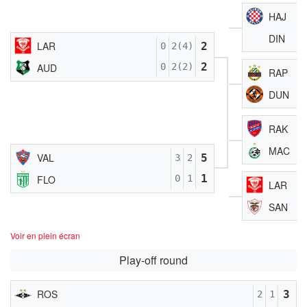
HAJ
DIN
LAR
2
0
2(4)
2
AUD
0
2(2)
RAP
DUN
RAK
MAC
VAL
5
3
2
1
FLO
0
1
LAR
SAN
Voir en plein écran
Play-off round
ROS
3
2
1