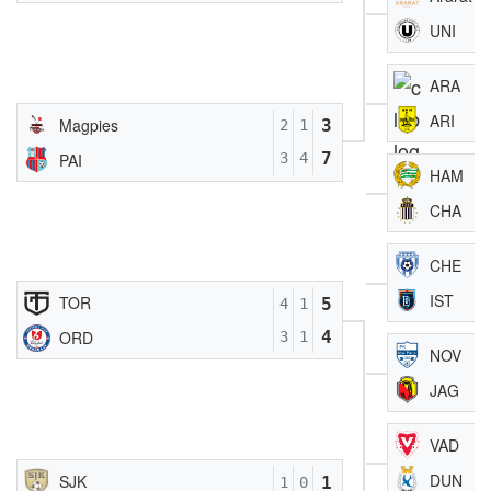
UNI
ARA
ARI
Magpies
3
2
1
7
PAI
3
4
HAM
CHA
CHE
IST
TOR
5
4
1
4
ORD
3
1
NOV
JAG
VAD
DUN
SJK
1
1
0