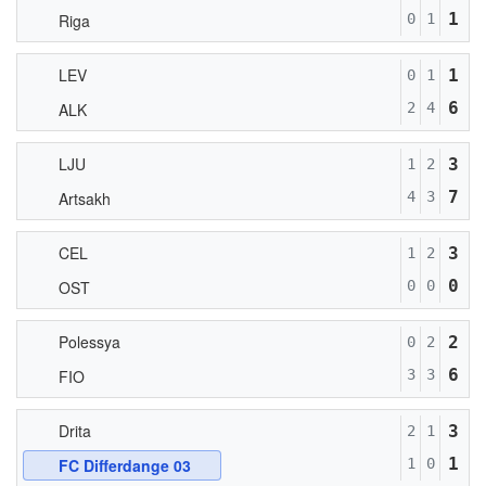
1
Riga
0
1
LEV
1
0
1
6
ALK
2
4
LJU
3
1
2
7
Artsakh
4
3
CEL
3
1
2
0
OST
0
0
Polessya
2
0
2
6
FIO
3
3
Drita
3
2
1
1
FC Differdange 03
1
0