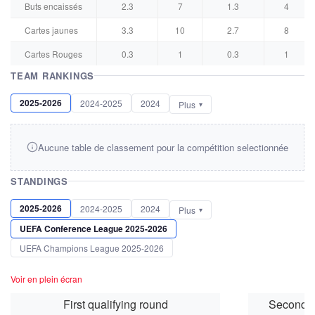
Buts encaissés
2.3
7
1.3
4
Cartes jaunes
3.3
10
2.7
8
Cartes Rouges
0.3
1
0.3
1
TEAM RANKINGS
2025-2026
2024-2025
2024
Plus
Aucune table de classement pour la compétition selectionnée
STANDINGS
2025-2026
2024-2025
2024
Plus
UEFA Conference League 2025-2026
UEFA Champions League 2025-2026
Voir en plein écran
First qualifying round
Second q