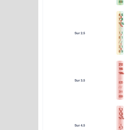
8
9
9
4
5
3
7
8
7
%
%
%
1
1
Sur 2.5
7
8
1
/
/
/
1
3
1
9
8
9
2
1
2
1
6
6
%
%
%
Sur 3.5
8
3
5
/
/
/
3
1
1
8
9
9
1
1
5
1
6
%
%
%
1
Sur 4.5
4
3
/