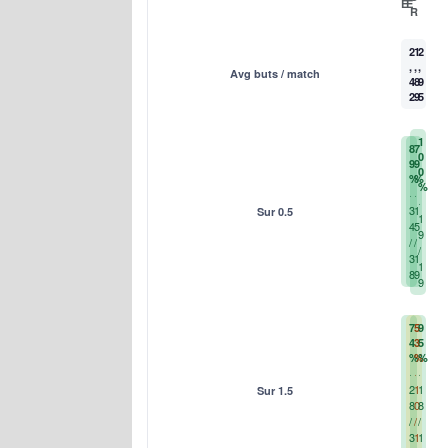
E
E
R
2
1
2
,
,
,
Avg buts / match
4
8
9
2
9
5
1
8
7
0
9
9
0
%
%
%
3
1
Sur 0.5
1
4
5
9
/
/
/
3
1
1
8
9
9
7
5
9
4
3
5
%
%
%
2
1
1
Sur 1.5
8
0
8
/
/
/
3
1
1