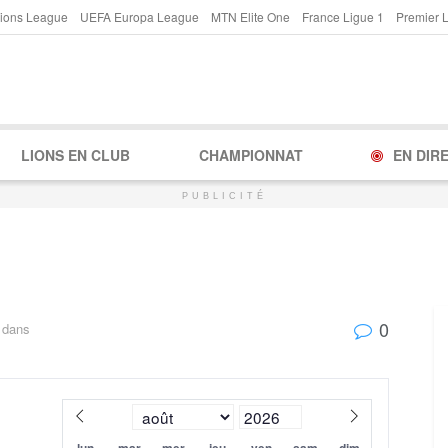
ions League
UEFA Europa League
MTN Elite One
France Ligue 1
Premier 
LIONS EN CLUB
CHAMPIONNAT
EN DIR
PUBLICITÉ
0
dans
lun
mar
mer
jeu
ven
sam
dim