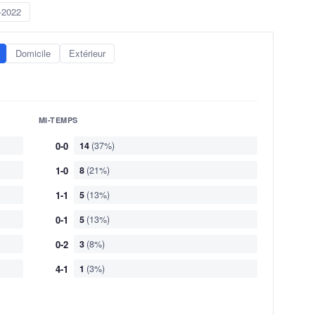
-2022
Domicile
Extérieur
MI-TEMPS
0-0
14
(37%)
1-0
8
(21%)
1-1
5
(13%)
0-1
5
(13%)
0-2
3
(8%)
4-1
1
(3%)