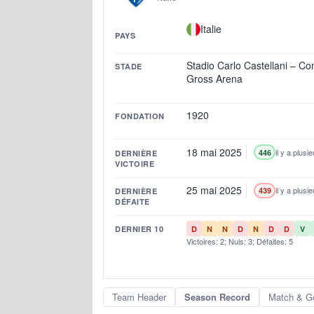
Italie
PAYS
Stadio Carlo Castellani – C
STADE
Gross Arena
1920
FONDATION
18 mai 2025
il y a plusi
446
DERNIÈRE
VICTOIRE
25 mai 2025
il y a plusi
439
DERNIÈRE
DÉFAITE
DERNIER 10
D
N
N
D
N
D
D
V
Victoires: 2; Nuls: 3; Défaites: 5
Team Header
Season Record
Match & G