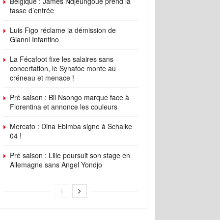
Belgique : James Ndjeungoue prend la
tasse d’entrée
Luis Figo réclame la démission de
Gianni Infantino
La Fécafoot fixe les salaires sans
concertation, le Synafoc monte au
créneau et menace !
Pré saison : Bil Nsongo marque face à
Fiorentina et annonce les couleurs
Mercato : Dina Ebimba signe à Schalke
04 !
Pré saison : Lille poursuit son stage en
Allemagne sans Angel Yondjo
ings
Standings
Schedule
Player Stats
Top Players
Form T