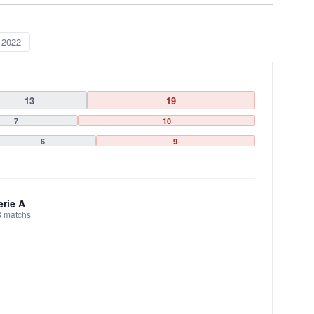
-2022
13
19
7
10
6
9
erie A
8 matchs