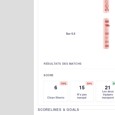
/
/
1
3
1
9
8
9
0
0
0
%
%
%
0
0
0
Sur 5.5
/
/
/
3
1
1
8
9
9
RÉSULTATS DES MATCHS
SCORE
16%
39%
5
6
15
21
Les deux
N'a pas
équipes
Clean Sheets
marqué
marquent
SCORELINES & GOALS