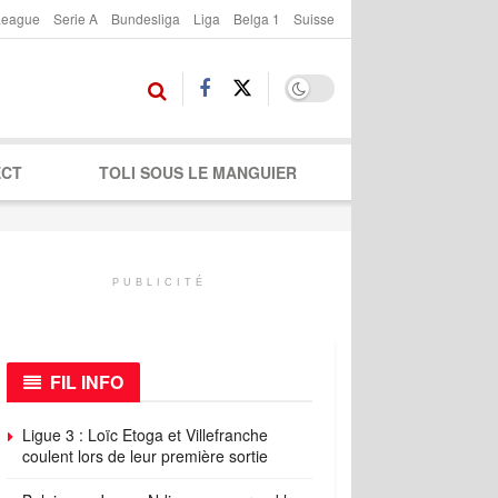
League
Serie A
Bundesliga
Liga
Belga 1
Suisse
ECT
TOLI SOUS LE MANGUIER
PUBLICITÉ
FIL INFO
Ligue 3 : Loïc Etoga et Villefranche
coulent lors de leur première sortie