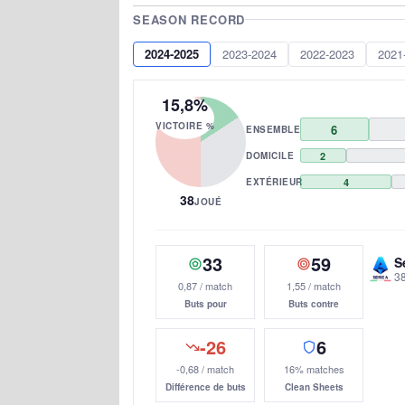
SEASON RECORD
2024-2025
2023-2024
2022-2023
2021
15,8%
VICTOIRE %
6
ENSEMBLE
DOMICILE
2
EXTÉRIEUR
4
38
JOUÉ
33
59
S
3
0,87 / match
1,55 / match
Buts pour
Buts contre
-26
6
-0,68 / match
16% matches
Différence de buts
Clean Sheets