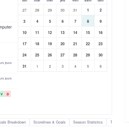
27
28
29
30
31
1
2
3
4
5
6
7
8
9
omputer
10
11
12
13
14
15
16
17
18
19
20
21
22
23
24
25
26
27
28
29
30
eurs jours
31
1
2
3
4
5
6
eurs jours
V
D
oals Breakdown
Scorelines & Goals
Season Statistics
Team Rank