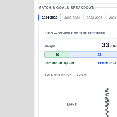
MATCH & GOALS BREAKDOWN
2024-2025
2023-2024
2022-2023
2021
BUTS — DOMICILE CONTRE EXTÉRIEUR
33
Marqué
0,87
10
23
Domicile 10 · 0,53/m
Extérieur 23 
BUTS PAR MATCH — SUR %
E
E
D
X
N
O
T
S
M
É
E
I
LIGNE
R
M
C
I
B
I
E
L
L
U