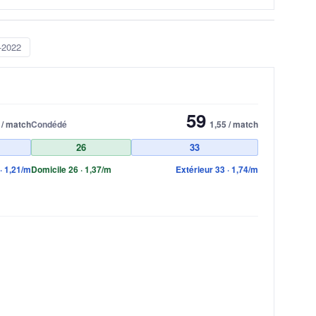
-2022
59
 / match
Condédé
1,55 / match
26
33
· 1,21/m
Domicile 26 · 1,37/m
Extérieur 33 · 1,74/m