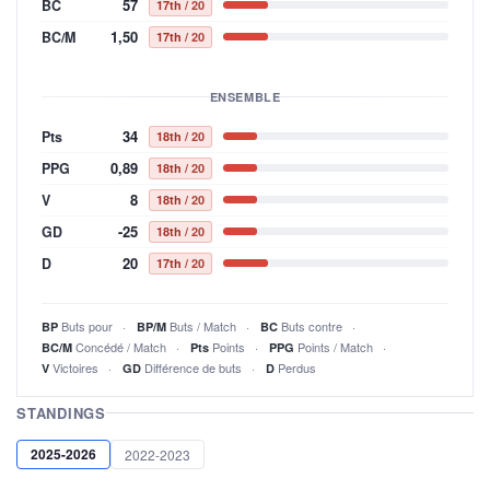
57
BC
17th
/ 20
1,50
BC/M
17th
/ 20
ENSEMBLE
34
Pts
18th
/ 20
0,89
PPG
18th
/ 20
8
V
18th
/ 20
-25
GD
18th
/ 20
20
D
17th
/ 20
Buts pour
Buts / Match
Buts contre
BP
BP/M
BC
Concédé / Match
Points
Points / Match
BC/M
Pts
PPG
Victoires
Différence de buts
Perdus
V
GD
D
STANDINGS
2025-2026
2022-2023