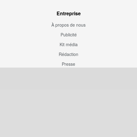
Entreprise
À propos de nous
Publicité
Kit média
Rédaction
Presse
Couverture rédaction
Participation
Envoyez une correction
Proposez un article
Devenez contributeur
Articles sponsorisés