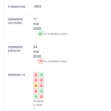
1903
FONDATION
17
DERNIÈRE
VICTOIRE
mai
2026
il y a plusieurs jours
81
24
DERNIÈRE
DÉFAITE
mai
2026
il y a plusieurs jours
74
DERNIER 10
D
V
D
D
N
D
D
V
V
D
Victoires:
3; Nuls:
1;