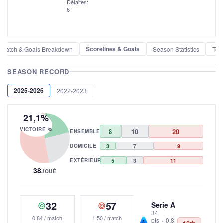
Défaites:
6
Scorelines & Goals
Match & Goals Breakdown
Season Statistics
Tea
SEASON RECORD
2025-2026
2022-2023
21,1%
VICTOIRE %
8
10
20
ENSEMBLE
DOMICILE
3
7
9
EXTÉRIEUR
5
3
11
38
JOUÉ
32
57
Serie A
34
0,84 / match
1,50 / match
pts
·
0,8