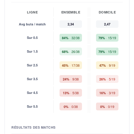
LIGNE
ENSEMBLE
DOMICILE
Avg buts / match
2,34
2,47
Sur 0.5
32/38
15/19
84%
79%
Sur 1.5
26/38
15/19
68%
79%
Sur 2.5
17/38
9/19
45%
47%
Sur 3.5
9/38
5/19
24%
26%
Sur 4.5
5/38
3/19
13%
16%
Sur 5.5
0/38
0/19
0%
0%
RÉSULTATS DES MATCHS