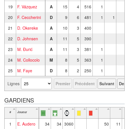
19
F. Vázquez
A
15
4
516
1
1
20
F. Ceccherini
D
9
6
481
1
1
21
D. Okereke
A
10
3
400
2
22
D. Johnsen
A
11
5
390
1
23
M. Đurić
A
11
3
381
1
24
M. Collocolo
M
8
5
363
1
25
M. Faye
D
8
2
250
1
Lignes
Premier
Précédent
Suivant
Derni
GARDIENS
#
Joueur
Pl
r
1
E. Audero
34
34
3060
50
11
23