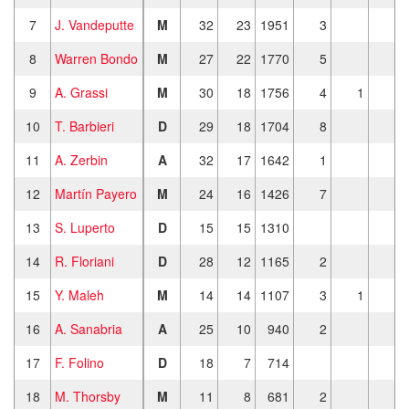
7
J. Vandeputte
M
32
23
1951
3
1
8
Warren Bondo
M
27
22
1770
5
9
A. Grassi
M
30
18
1756
4
1
10
T. Barbieri
D
29
18
1704
8
11
A. Zerbin
A
32
17
1642
1
12
Martín Payero
M
24
16
1426
7
1
13
S. Luperto
D
15
15
1310
14
R. Floriani
D
28
12
1165
2
15
Y. Maleh
M
14
14
1107
3
1
1
16
A. Sanabria
A
25
10
940
2
1
17
F. Folino
D
18
7
714
1
18
M. Thorsby
M
11
8
681
2
1