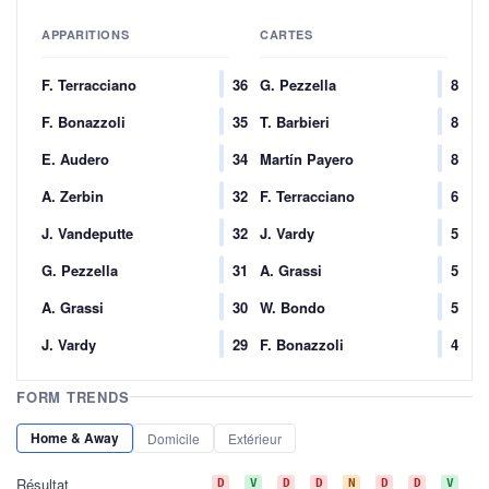
APPARITIONS
CARTES
F. Terracciano
36
G. Pezzella
8
F. Bonazzoli
35
T. Barbieri
8
E. Audero
34
Martín Payero
8
A. Zerbin
32
F. Terracciano
6
J. Vandeputte
32
J. Vardy
5
G. Pezzella
31
A. Grassi
5
A. Grassi
30
W. Bondo
5
J. Vardy
29
F. Bonazzoli
4
FORM TRENDS
Home & Away
Domicile
Extérieur
Résultat
D
V
D
D
N
D
D
V
V