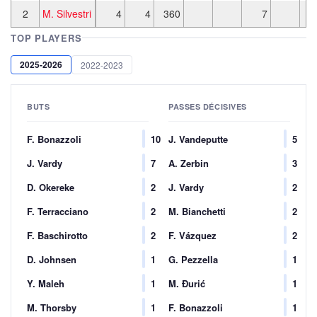
2
M. Silvestri
4
4
360
7
2
TOP PLAYERS
2025-2026
2022-2023
BUTS
PASSES DÉCISIVES
F. Bonazzoli
10
J. Vandeputte
5
J. Vardy
7
A. Zerbin
3
D. Okereke
2
J. Vardy
2
F. Terracciano
2
M. Bianchetti
2
F. Baschirotto
2
F. Vázquez
2
D. Johnsen
1
G. Pezzella
1
Y. Maleh
1
M. Đurić
1
M. Thorsby
1
F. Bonazzoli
1