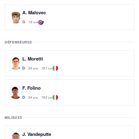
A. Malovec
18
G
ans
DÉFENSEURS
2
L. Moretti
24
187
D
ans
cm
F. Folino
24
192
D
ans
cm
MILIEUX
3
J. Vandeputte