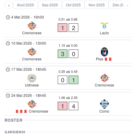
‹
›
Août 2025
Sep 2025
Oct 2025
Nov 2025
Déc 2025
4 Mai 2026
-
16h30
0.51
0.96
xG
1
2
Cremonese
Lazio
10 Mai 2026
-
13h00
1.15
0.00
xG
3
0
Cremonese
Pisa
17 Mai 2026
-
18h45
0.35
0.45
xG
0
1
Udinese
Cremonese
24 Mai 2026
-
18h45
1.06
2.35
xG
1
4
Cremonese
Como
ROSTER
GARDIENS
1