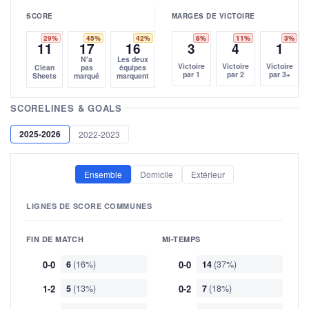
SCORE
MARGES DE VICTOIRE
29%
45%
42%
8%
11%
3%
11
17
16
3
4
1
N'a
Les deux
Victoire
Victoire
Victoire
Clean
pas
équipes
par 1
par 2
par 3+
Sheets
marqué
marquent
SCORELINES & GOALS
2025-2026
2022-2023
Ensemble
Domicile
Extérieur
LIGNES DE SCORE COMMUNES
FIN DE MATCH
MI-TEMPS
0-0
6
(16%)
0-0
14
(37%)
1-2
5
(13%)
0-2
7
(18%)