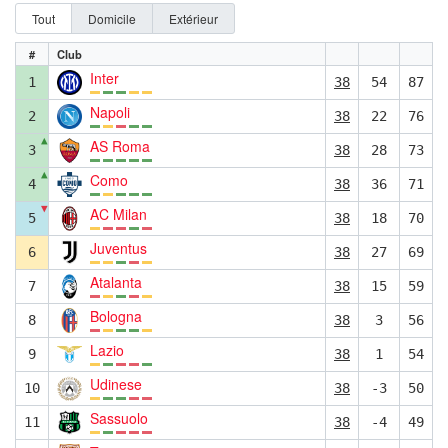
Tout
Domicile
Extérieur
#
Club
Inter
1
38
54
87
Napoli
2
38
22
76
▲
AS Roma
3
38
28
73
▲
Como
4
38
36
71
▼
AC Milan
5
38
18
70
Juventus
6
38
27
69
Atalanta
7
38
15
59
Bologna
8
38
3
56
Lazio
9
38
1
54
Udinese
10
38
-3
50
Sassuolo
11
38
-4
49