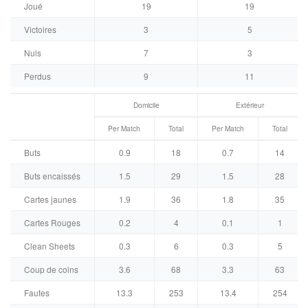
Joué
19
19
Victoires
3
5
Nuls
7
3
Perdus
9
11
Domicile
Extérieur
Per Match
Total
Per Match
Total
Buts
0.9
18
0.7
14
Buts encaissés
1.5
29
1.5
28
Cartes jaunes
1.9
36
1.8
35
Cartes Rouges
0.2
4
0.1
1
Clean Sheets
0.3
6
0.3
5
Coup de coins
3.6
68
3.3
63
Fautes
13.3
253
13.4
254