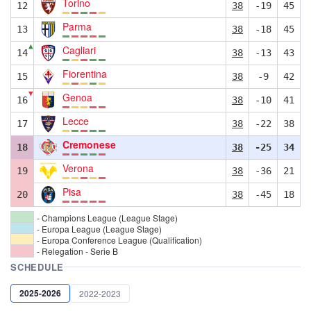
Torino
12
38
-19
45
Parma
13
38
-18
45
▲
Cagliari
14
38
-13
43
Fiorentina
15
38
-9
42
▼
Genoa
16
38
-10
41
Lecce
17
38
-22
38
Cremonese
18
38
-25
34
Verona
19
38
-36
21
Pisa
20
38
-45
18
- Champions League (League Stage)
- Europa League (League Stage)
- Europa Conference League (Qualification)
- Relegation - Serie B
SCHEDULE
2025-2026
2022-2023