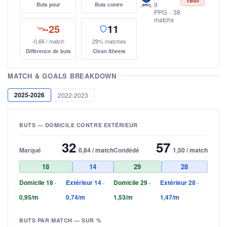
18th
9
Buts pour
Buts contre
PPG
·
38
matchs
-25
11
-0,66 / match
29% matches
Différence de buts
Clean Sheets
MATCH & GOALS BREAKDOWN
2025-2026
2022-2023
BUTS — DOMICILE CONTRE EXTÉRIEUR
32
57
Marqué
0,84 / match
Condédé
1,50 / match
18
14
29
28
Domicile 18 ·
Extérieur 14 ·
Domicile 29 ·
Extérieur 28 ·
0,95/m
0,74/m
1,53/m
1,47/m
BUTS PAR MATCH — SUR %