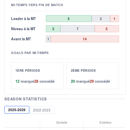
MI-TEMPS VERS FIN DE MATCH
Leader à la MT
5
2
1
Niveau à la MT
3
7
5
Avant la MT
1
14
GOALS PAR MI-TEMPS
1ÈRE PÉRIODE
2ÈME PÉRIODE
12
marqué
28
concédé
20
marqué
29
concédé
SEASON STATISTICS
2025-2026
2022-2023
Domicile
Extérieur