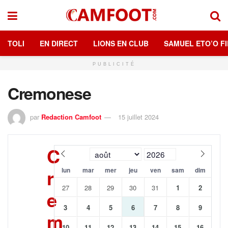
TOLI
EN DIRECT
LIONS EN CLUB
SAMUEL ETO’O FI
PUBLICITÉ
Cremonese
par
Redaction Camfoot
15 juillet 2024
C
r
lun
mar
mer
jeu
ven
sam
dim
27
28
29
30
31
1
2
e
3
4
5
6
7
8
9
m
10
11
12
13
14
15
16