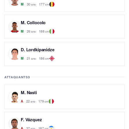
30
177
M
ans
cm
M. Collocolo
26
188
M
ans
cm
D. Lordkipanidze
21
186
M
ans
cm
ATTAQUANTS
3
M. Nasti
22
179
A
ans
cm
F. Vázquez
37
187
A
ans
cm