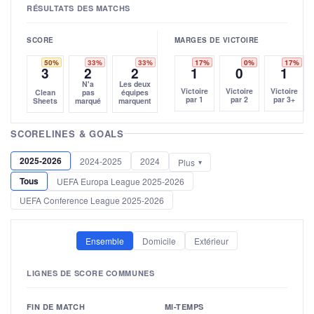
RÉSULTATS DES MATCHS
SCORE
MARGES DE VICTOIRE
50%
33%
33%
17%
0%
17%
3
2
2
1
0
1
N'a
Les deux
Victoire
Victoire
Victoire
Clean
pas
équipes
par 1
par 2
par 3+
Sheets
marqué
marquent
SCORELINES & GOALS
2025-2026
2024-2025
2024
Plus
Tous
UEFA Europa League 2025-2026
UEFA Conference League 2025-2026
Ensemble
Domicile
Extérieur
LIGNES DE SCORE COMMUNES
FIN DE MATCH
MI-TEMPS