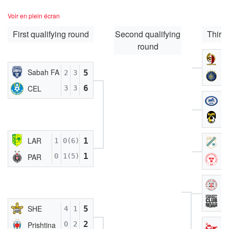
Voir en plein écran
First qualifying round
Second qualifying
Third 
round
H
Sabah FA
5
2
3
M
6
CEL
3
3
R
K
LAR
1
1
0(6)
RI
1
PAR
0
1(5)
S
L
Ar
SHE
5
4
1
2
Prishtina
0
2
F