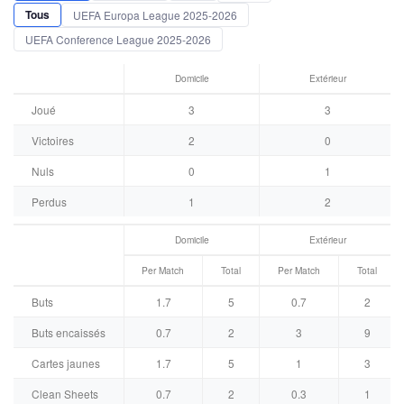
Tous
UEFA Europa League 2025-2026
UEFA Conference League 2025-2026
Domicile
Extérieur
Joué
3
3
Victoires
2
0
Nuls
0
1
Perdus
1
2
Domicile
Extérieur
Per Match
Total
Per Match
Total
Buts
1.7
5
0.7
2
Buts encaissés
0.7
2
3
9
Cartes jaunes
1.7
5
1
3
Clean Sheets
0.7
2
0.3
1