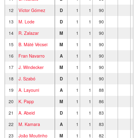
12
Víctor Gómez
D
1
1
90
13
M. Lode
D
1
1
90
14
R. Zalazar
M
1
1
90
15
B. Máté Vécsei
M
1
1
90
16
Fran Navarro
A
1
1
90
17
J. Windecker
M
1
1
90
18
J. Szabó
D
1
1
90
19
A. Layouni
A
1
1
88
20
K. Papp
M
1
1
86
21
A. Abeid
D
1
1
83
22
M. Kamara
A
1
1
83
23
João Moutinho
M
1
1
82