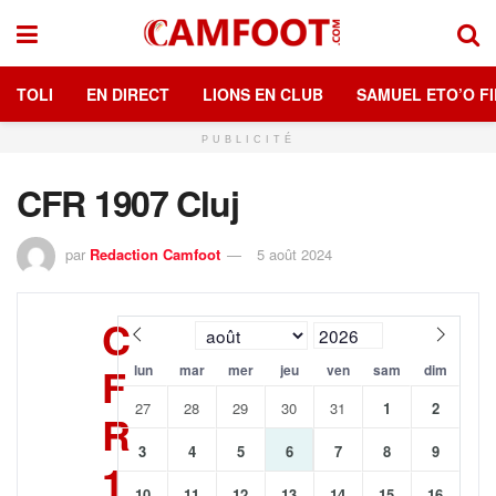
TOLI
EN DIRECT
LIONS EN CLUB
SAMUEL ETO’O FI
PUBLICITÉ
CFR 1907 Cluj
par
Redaction Camfoot
5 août 2024
C
F
lun
mar
mer
jeu
ven
sam
dim
27
28
29
30
31
1
2
R
3
4
5
6
7
8
9
1
10
11
12
13
14
15
16