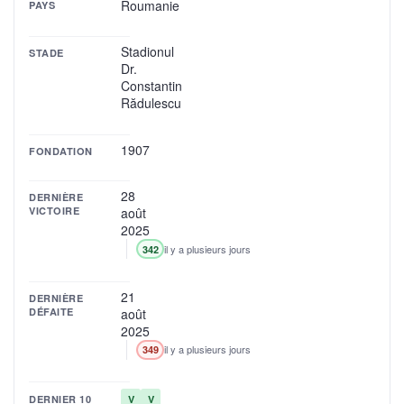
Roumanie
PAYS
Stadionul
STADE
Dr.
Constantin
Rădulescu
1907
FONDATION
28
DERNIÈRE
VICTOIRE
août
2025
il y a plusieurs jours
342
21
DERNIÈRE
DÉFAITE
août
2025
il y a plusieurs jours
349
DERNIER 10
V
V