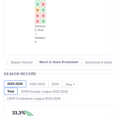
V
D
N
V
D
D
D
V
Victoires:
5; Nuls:
1;
Défaites:
4
Match & Goals Breakdown
der
Season Record
Scorelines & Goals
SEASON RECORD
2025-2026
2024-2025
2024
Plus
Tous
UEFA Europa League 2025-2026
UEFA Conference League 2025-2026
33,3%