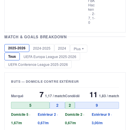
r BK
Hac
ken
·
2-
7, 1-
0
MATCH & GOALS BREAKDOWN
2025-2026
2024-2025
2024
Plus
Tous
UEFA Europa League 2025-2026
UEFA Conference League 2025-2026
BUTS — DOMICILE CONTRE EXTÉRIEUR
7
11
Marqué
1,17 / match
Condédé
1,83 / match
5
2
2
9
Domicile 5 ·
Extérieur 2 ·
Domicile 2 ·
Extérieur 9 ·
1,67/m
0,67/m
0,67/m
3,00/m