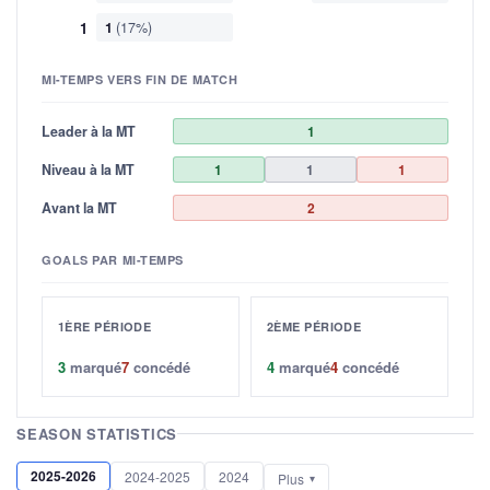
1
1
(17%)
MI-TEMPS VERS FIN DE MATCH
Leader à la MT
1
Niveau à la MT
1
1
1
Avant la MT
2
GOALS PAR MI-TEMPS
1ÈRE PÉRIODE
2ÈME PÉRIODE
3
marqué
7
concédé
4
marqué
4
concédé
SEASON STATISTICS
2025-2026
2024-2025
2024
Plus