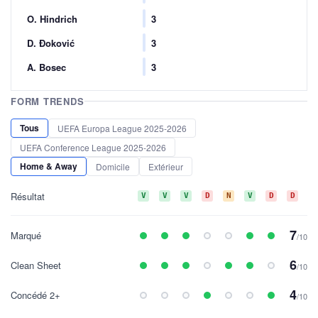
O. Hindrich
3
D. Đoković
3
A. Bosec
3
FORM TRENDS
Tous
UEFA Europa League 2025-2026
UEFA Conference League 2025-2026
Home & Away
Domicile
Extérieur
Résultat
V
V
V
D
N
V
D
D
D
7
Marqué
/10
6
Clean Sheet
/10
4
Concédé 2+
/10