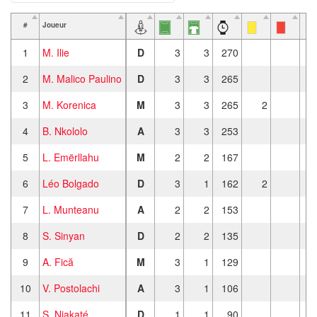
#
Joueur
1
M. Ilie
D
3
3
270
2
M. Malico Paulino
D
3
3
265
3
M. Korenica
M
3
3
265
2
4
B. Nkololo
A
3
3
253
5
L. Emërllahu
M
2
2
167
6
Léo Bolgado
D
3
1
162
2
7
L. Munteanu
A
2
2
153
8
S. Sinyan
D
2
2
135
9
A. Fică
M
3
1
129
10
V. Postolachi
A
3
1
106
11
S. Niakaté
D
1
1
90