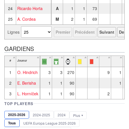
24
Ricardo Horta
A
1
1
73
25
A. Cordea
M
2
1
69
Lignes
Premier
Précédent
Suivant
Derni
GARDIENS
#
Joueur
P
1
O. Hindrich
3
3
270
9
1
2
E. Berisha
1
1
90
1
3
L. Horníček
1
1
90
2
TOP PLAYERS
2025-2026
2024-2025
2024
Plus
Tous
UEFA Europa League 2025-2026