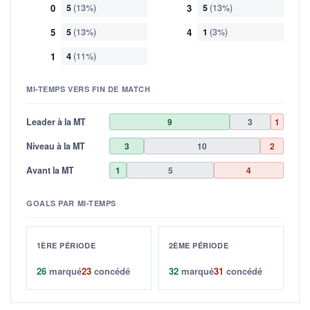
0
5
(13%)
3
5
(13%)
5
5
(13%)
4
1
(3%)
1
4
(11%)
MI-TEMPS VERS FIN DE MATCH
Leader à la MT
9
3
1
Niveau à la MT
3
10
2
Avant la MT
1
5
4
GOALS PAR MI-TEMPS
1ÈRE PÉRIODE
2ÈME PÉRIODE
26
marqué
23
concédé
32
marqué
31
concédé