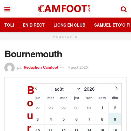
TOLI
EN DIRECT
LIONS EN CLUB
SAMUEL ETO’O FI
PUBLICITÉ
Bournemouth
par
Redaction Camfoot
4 août 2026
B
o
lun
mar
mer
jeu
ven
sam
dim
27
28
29
30
31
1
2
u
3
4
5
6
7
8
9
r
10
11
12
13
14
15
16