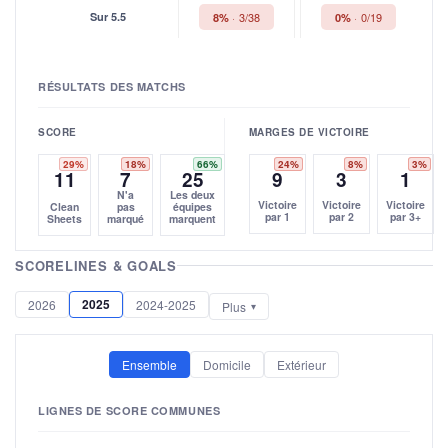
Sur 5.5
3/38
0/19
8%
0%
RÉSULTATS DES MATCHS
SCORE
MARGES DE VICTOIRE
29%
18%
66%
24%
8%
3%
11
7
25
9
3
1
N'a
Les deux
Victoire
Victoire
Victoire
Clean
pas
équipes
par 1
par 2
par 3+
Sheets
marqué
marquent
SCORELINES & GOALS
2025
2026
2024-2025
Plus
Ensemble
Domicile
Extérieur
LIGNES DE SCORE COMMUNES