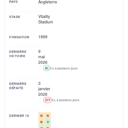
Angleterre
PAYS
Vitality
STADE
Stadium
1899
FONDATION
9
DERNIÈRE
VICTOIRE
mai
2026
il y a plusieurs jours
91
3
DERNIÈRE
DÉFAITE
janvier
2026
il y a plusieurs jours
217
DERNIER 10
N
N
N
V