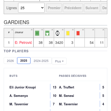
Lignes
Premier
Précédent
Suivant
Derni
GARDIENS
#
Joueur
Pl
r
1
Đ. Petrović
38
38
3420
3
54
11
26
TOP PLAYERS
2025
2026
2024-2025
Plus
BUTS
PASSES DÉCISIVES
Eli Junior Kroupi
13
A. Truffert
5
A. Semenyo
10
M. Senesi
5
M. Tavernier
7
M. Tavernier
4