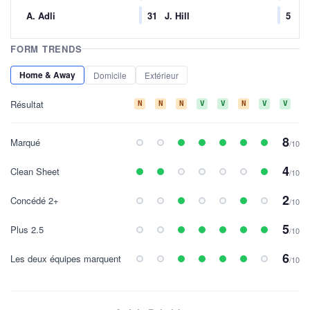
A. Adli
31
J. Hill
5
FORM TRENDS
Home & Away
Domicile
Extérieur
Résultat
N
N
N
V
V
N
V
V
N
8
Marqué
/10
4
Clean Sheet
/10
2
Concédé 2+
/10
5
Plus 2.5
/10
6
Les deux équipes marquent
/10