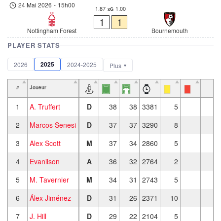
24 Mai 2026
-
15h00
1.87
1.00
xG
1
1
Nottingham Forest
Bournemouth
PLAYER STATS
2025
2026
2024-2025
Plus
#
Joueur
1
A. Truffert
D
38
38
3381
5
1
2
Marcos Senesi
D
37
37
3290
8
3
Alex Scott
M
37
34
2860
5
3
4
Evanilson
A
36
32
2764
2
6
5
M. Tavernier
M
34
31
2743
5
7
6
Álex Jiménez
D
31
26
2371
10
1
7
J. Hill
D
29
22
2104
5