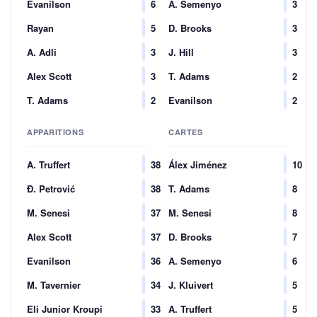
Evanilson
6
A. Semenyo
3
Rayan
5
D. Brooks
3
A. Adli
3
J. Hill
3
Alex Scott
3
T. Adams
2
T. Adams
2
Evanilson
2
APPARITIONS
CARTES
A. Truffert
38
Álex Jiménez
10
Đ. Petrović
38
T. Adams
8
M. Senesi
37
M. Senesi
8
Alex Scott
37
D. Brooks
7
Evanilson
36
A. Semenyo
6
M. Tavernier
34
J. Kluivert
5
Eli Junior Kroupi
33
A. Truffert
5