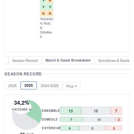
V
N
V
V
N
N
Victoires:
4; Nuls:
6;
Défaites:
0
Match & Goals Breakdown
der
Season Record
Scorelines & Goals
SEASON RECORD
2025
2026
2024-2025
Plus
34,2%
VICTOIRE %
13
18
7
ENSEMBLE
DOMICILE
7
10
2
EXTÉRIEUR
6
8
5
38