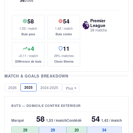
JOUÉ
58
54
Premier
League
1,53 / match
1,42 / match
38 matchs
Buts pour
Buts contre
+4
11
+0,11 / match
29% matches
Différence de buts
Clean Sheets
MATCH & GOALS BREAKDOWN
2025
2026
2024-2025
Plus
BUTS — DOMICILE CONTRE EXTÉRIEUR
58
54
Marqué
1,53 / match
Condédé
1,42 / match
29
29
20
34