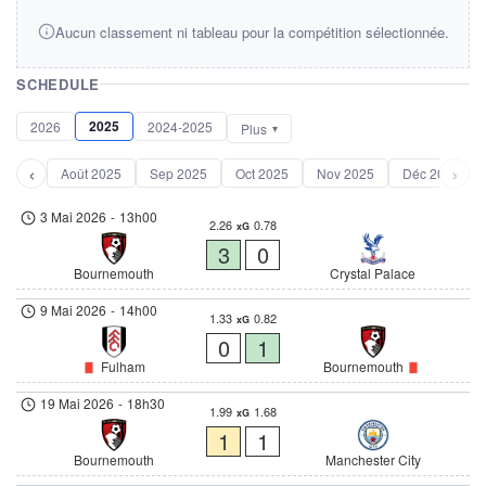
Aucun classement ni tableau pour la compétition sélectionnée.
SCHEDULE
2025
2026
2024-2025
Plus
‹
›
Août 2025
Sep 2025
Oct 2025
Nov 2025
Déc 2025
3 Mai 2026
-
13h00
2.26
0.78
xG
3
0
Bournemouth
Crystal Palace
9 Mai 2026
-
14h00
1.33
0.82
xG
0
1
Fulham
Bournemouth
19 Mai 2026
-
18h30
1.99
1.68
xG
1
1
Bournemouth
Manchester City