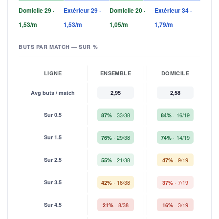
Domicile 29 ·
Extérieur 29 ·
Domicile 20 ·
Extérieur 34 ·
1,53/m
1,53/m
1,05/m
1,79/m
BUTS PAR MATCH — SUR %
LIGNE
ENSEMBLE
DOMICILE
Avg buts / match
2,95
2,58
Sur 0.5
33/38
16/19
87%
84%
Sur 1.5
29/38
14/19
76%
74%
Sur 2.5
21/38
9/19
55%
47%
Sur 3.5
16/38
7/19
42%
37%
Sur 4.5
8/38
3/19
21%
16%