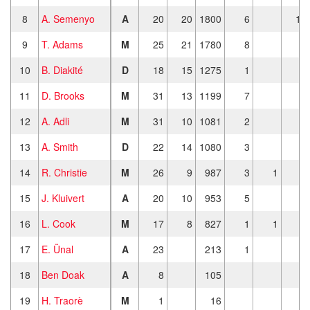
8
A. Semenyo
A
20
20
1800
6
10
9
T. Adams
M
25
21
1780
8
2
10
B. Diakité
D
18
15
1275
1
11
D. Brooks
M
31
13
1199
7
1
12
A. Adli
M
31
10
1081
2
3
13
A. Smith
D
22
14
1080
3
14
R. Christie
M
26
9
987
3
1
2
15
J. Kluivert
A
20
10
953
5
2
16
L. Cook
M
17
8
827
1
1
17
E. Ünal
A
23
213
1
1
18
Ben Doak
A
8
105
19
H. Traorè
M
1
16