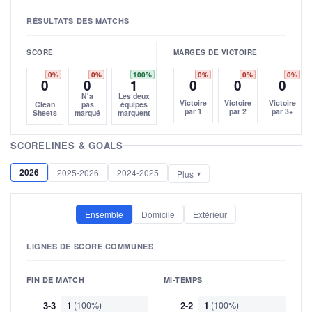
RÉSULTATS DES MATCHS
SCORE
MARGES DE VICTOIRE
0%
0%
100%
0%
0%
0%
0
0
1
0
0
0
N'a
Les deux
Victoire
Victoire
Victoire
Clean
pas
équipes
par 1
par 2
par 3+
Sheets
marqué
marquent
SCORELINES & GOALS
2026
2025-2026
2024-2025
Plus
Ensemble
Domicile
Extérieur
LIGNES DE SCORE COMMUNES
FIN DE MATCH
MI-TEMPS
3-3
1
(100%)
2-2
1
(100%)