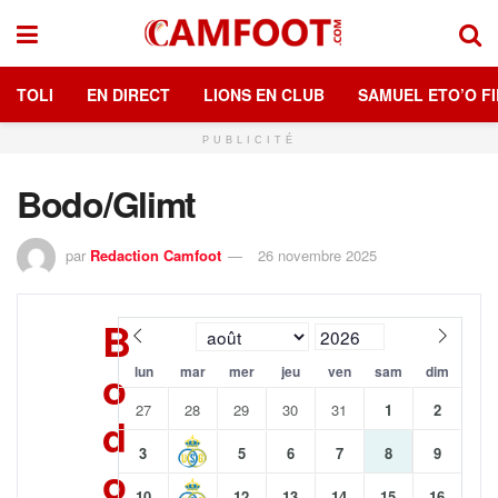
TOLI
EN DIRECT
LIONS EN CLUB
SAMUEL ETO’O FI
PUBLICITÉ
Bodo/Glimt
par
Redaction Camfoot
26 novembre 2025
B
o
lun
mar
mer
jeu
ven
sam
dim
27
28
29
30
31
1
2
d
3
5
6
7
8
9
o
10
12
13
14
15
16