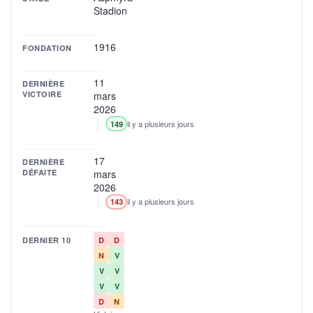
Stadion
1916
FONDATION
11
DERNIÈRE
VICTOIRE
mars
2026
il y a plusieurs jours
149
17
DERNIÈRE
DÉFAITE
mars
2026
il y a plusieurs jours
143
DERNIER 10
D
D
N
V
V
V
V
V
D
N