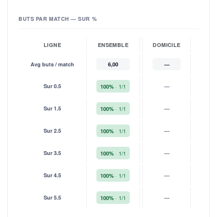
BUTS PAR MATCH — SUR %
LIGNE
ENSEMBLE
DOMICILE
EXT
Avg buts / match
6,00
—
Sur 0.5
1/1
—
100%
10
Sur 1.5
1/1
—
100%
10
Sur 2.5
1/1
—
100%
10
Sur 3.5
1/1
—
100%
10
Sur 4.5
1/1
—
100%
10
Sur 5.5
1/1
—
100%
10