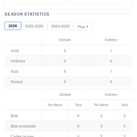
SEASON STATISTICS
2026
2025-2026
2024-2025
Plus
Domicile
Extérieur
Joué
0
1
Victoires
0
0
Nuls
0
1
Perdus
0
0
Domicile
Extérieur
Per Match
Total
Per Match
Total
Buts
0
3
3
Buts encaissés
0
3
3
Cartes jaunes
0
2
2