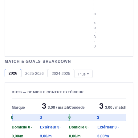
l
l
o
i
s
e
·
3
-
3
MATCH & GOALS BREAKDOWN
2026
2025-2026
2024-2025
Plus
BUTS — DOMICILE CONTRE EXTÉRIEUR
3
3
Marqué
3,00 / match
Condédé
3,00 / match
0
3
0
3
Domicile 0 ·
Extérieur 3 ·
Domicile 0 ·
Extérieur 3 ·
0,00/m
3,00/m
0,00/m
3,00/m