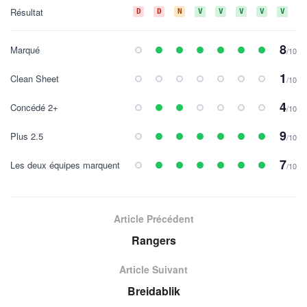
Résultat
D
D
N
V
V
V
V
V
D
8
Marqué
/10
1
Clean Sheet
/10
4
Concédé 2+
/10
9
Plus 2.5
/10
7
Les deux équipes marquent
/10
Article Précédent
Rangers
Article Suivant
Breidablik