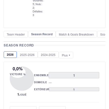
Victoires:
5; Nuls:
2;
Défaites:
3
Season Record
Team Header
Match & Goals Breakdown
Scorel
SEASON RECORD
2026
2025-2026
2024-2025
Plus
0,0%
VICTOIRE %
1
ENSEMBLE
—
DOMICILE
EXTÉRIEUR
1
1
JOUÉ