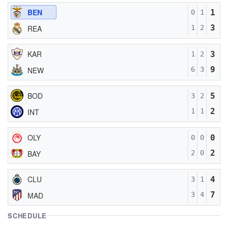
BEN
1
0
1
3
REA
1
2
KAR
3
1
2
9
NEW
6
3
BOD
5
3
2
2
INT
1
1
OLY
0
0
0
2
BAY
2
0
CLU
4
3
1
7
MAD
3
4
SCHEDULE