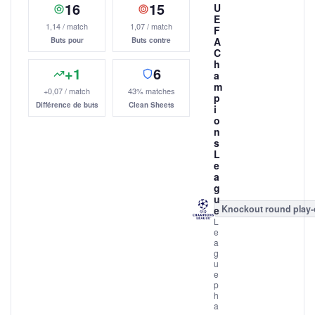
16
15
U
E
1,14 / match
1,07 / match
F
A
Buts pour
Buts contre
C
h
+1
6
a
m
+0,07 / match
43% matches
p
Différence de buts
Clean Sheets
i
o
n
s
L
e
a
g
u
Knockout round play-
e
L
e
a
g
u
e
p
h
a