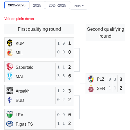
2025-2026
2025
2024-2025
Plus
Voir en plein écran
First qualifying round
Second qualifying
round
KUP
1
1
0
0
MIL
0
0
Saburtalo
2
1
1
6
MAL
3
3
PLZ
3
0
3
2
SER
1
1
Artsakh
3
1
2
2
BUD
0
2
LEV
0
0
0
2
Rīgas FS
1
1