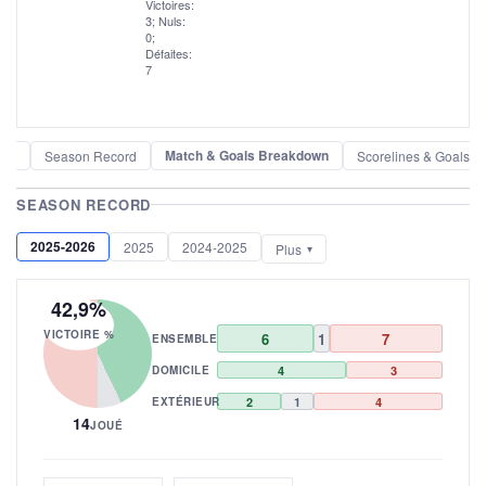
Victoires:
3; Nuls:
0;
Défaites:
7
Match & Goals Breakdown
der
Season Record
Scorelines & Goals
SEASON RECORD
2025-2026
2025
2024-2025
Plus
42,9%
VICTOIRE %
6
1
7
ENSEMBLE
DOMICILE
4
3
EXTÉRIEUR
2
1
4
14
JOUÉ