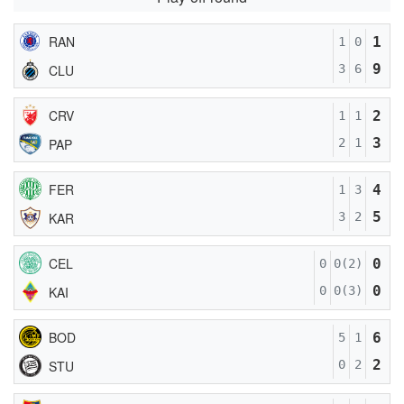
RAN
1
1
0
9
CLU
3
6
CRV
2
1
1
3
PAP
2
1
FER
4
1
3
5
KAR
3
2
CEL
0
0
0(2)
0
KAI
0
0(3)
BOD
6
5
1
2
STU
0
2