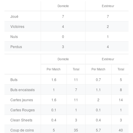
Domicile
Extérieur
Joué
7
7
Victoires
4
2
Nuls
0
1
Perdus
3
4
Domicile
Extérieur
Per Match
Total
Per Match
Total
Buts
1.6
11
0.7
5
Buts encaissés
1
7
1.1
8
Cartes jaunes
1.6
11
2
14
Cartes Rouges
0.1
1
0.1
1
Clean Sheets
0.4
3
0.4
3
Coup de coins
5
35
5.7
40