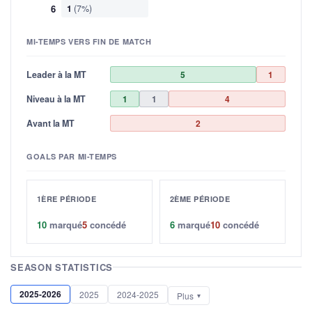
6
1
(7%)
MI-TEMPS VERS FIN DE MATCH
Leader à la MT
5
1
Niveau à la MT
1
1
4
Avant la MT
2
GOALS PAR MI-TEMPS
1ÈRE PÉRIODE
2ÈME PÉRIODE
10
marqué
5
concédé
6
marqué
10
concédé
SEASON STATISTICS
2025-2026
2025
2024-2025
Plus