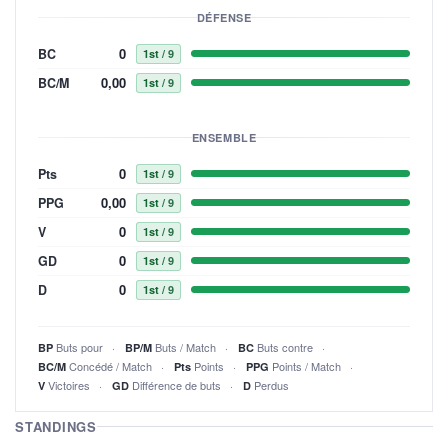
DÉFENSE
0
BC
1st
/ 9
0,00
BC/M
1st
/ 9
ENSEMBLE
0
Pts
1st
/ 9
0,00
PPG
1st
/ 9
0
V
1st
/ 9
0
GD
1st
/ 9
0
D
1st
/ 9
Buts pour
Buts / Match
Buts contre
BP
BP/M
BC
Concédé / Match
Points
Points / Match
BC/M
Pts
PPG
Victoires
Différence de buts
Perdus
V
GD
D
STANDINGS