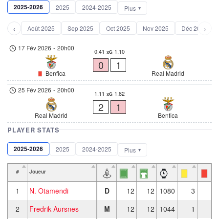
2025-2026
2025
2024-2025
Plus
‹
›
Août 2025
Sep 2025
Oct 2025
Nov 2025
Déc 2025
17 Fév 2026
-
20h00
0.41
1.10
xG
0
1
Benfica
Real Madrid
25 Fév 2026
-
20h00
1.11
1.82
xG
2
1
Real Madrid
Benfica
PLAYER STATS
2025-2026
2025
2024-2025
Plus
#
Joueur
1
N. Otamendi
D
12
12
1080
3
2
Fredrik Aursnes
M
12
12
1044
1