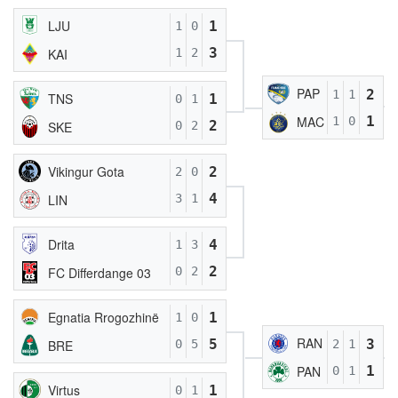
LJU
1
1
0
3
KAI
1
2
PAP
2
1
1
TNS
1
0
1
1
MAC
1
0
2
SKE
0
2
Vikingur Gota
2
2
0
4
LIN
3
1
Drita
4
1
3
2
FC Differdange 03
0
2
Egnatia Rrogozhinë
1
1
0
RAN
3
5
BRE
2
1
0
5
1
PAN
0
1
Virtus
1
0
1