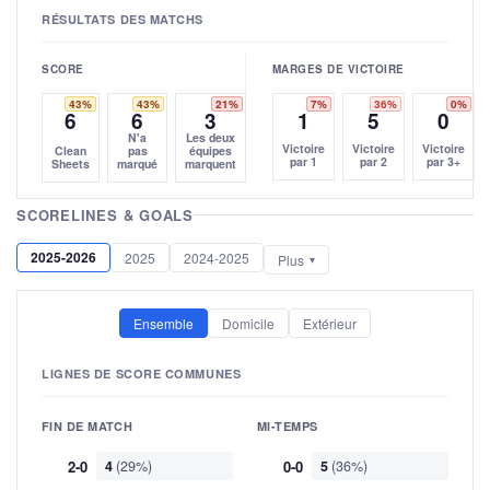
RÉSULTATS DES MATCHS
SCORE
MARGES DE VICTOIRE
43%
43%
21%
7%
36%
0%
6
6
3
1
5
0
N'a
Les deux
Victoire
Victoire
Victoire
Clean
pas
équipes
par 1
par 2
par 3+
Sheets
marqué
marquent
SCORELINES & GOALS
2025-2026
2025
2024-2025
Plus
Ensemble
Domicile
Extérieur
LIGNES DE SCORE COMMUNES
FIN DE MATCH
MI-TEMPS
2-0
4
(29%)
0-0
5
(36%)