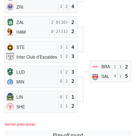
4
ZRI
2
2
ZAL
2
2
0(10)
2
HAM
0
2(11)
STE
4
3
1
3
Inter Club d’Escaldes
1
2
BRA
2
1
1
LUD
3
1
2
5
SAL
4
1
2
MIN
0
2
LIN
1
0
1
2
SHE
1
1
Voir en plein écran
Play-off round