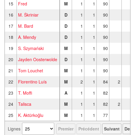
15
Fred
M
1
1
90
16
M. Škriniar
D
1
1
90
17
M. Bard
D
1
1
90
18
A. Mendy
D
1
1
90
19
S. Szymański
M
1
1
90
20
Jayden Oosterwolde
D
1
1
90
21
Tom Louchet
M
1
1
90
22
Florentino Luís
M
2
1
84
2
1
23
T. Moffi
A
1
1
82
24
Talisca
M
1
1
82
2
1
25
K. Aktürkoğlu
M
1
1
77
Lignes
Premier
Précédent
Suivant
Derni