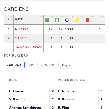
GARDIENS
#
Joueur
1
A. Trubin
12
12
1080
15
2
Y. Diouf
1
1
90
3
Dominik Livaković
1
1
90
TOP PLAYERS
2025-2026
2025
2024-2025
Plus
BUTS
PASSES DÉCISIVES
L. Barreiro
2
F. Aursnes
2
V. Pavlidis
2
V. Pavlidis
2
Andreas Schjelderup
2
R. Rios
2