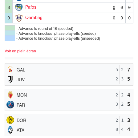
Pafos
8
0
0
0
Qarabag
9
0
0
0
- Advance to round of 16 (seeded)
- Advance to knockout phase play-offs (seeded)
- Advance to knockout phase play-offs (unseeded)
Voir en plein écran
GAL
7
5
2
5
JUV
2
3
MON
4
2
2
5
PAR
3
2
DOR
3
2
1
4
ATA
0
4