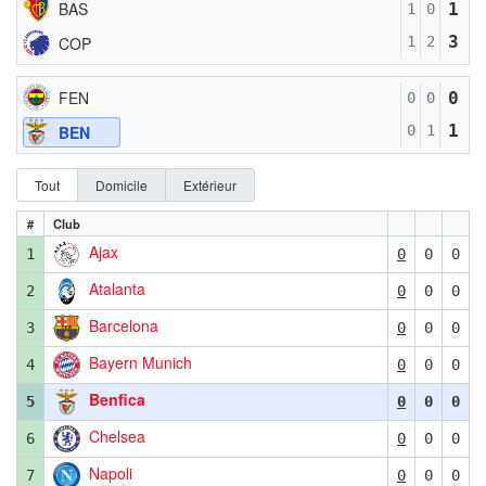
BAS
1
1
0
3
COP
1
2
FEN
0
0
0
1
BEN
0
1
Tout
Domicile
Extérieur
#
Club
Ajax
1
0
0
0
Atalanta
2
0
0
0
Barcelona
3
0
0
0
Bayern Munich
4
0
0
0
Benfica
5
0
0
0
Chelsea
6
0
0
0
Napoli
7
0
0
0