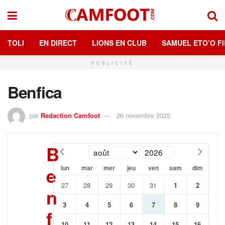
TOLI
EN DIRECT
LIONS EN CLUB
SAMUEL ETO’O FI
PUBLICITÉ
Benfica
par
Redaction Camfoot
26 novembre 2025
B
e
lun
mar
mer
jeu
ven
sam
dim
27
28
29
30
31
1
2
n
3
4
5
6
7
8
9
f
10
11
12
13
14
15
16