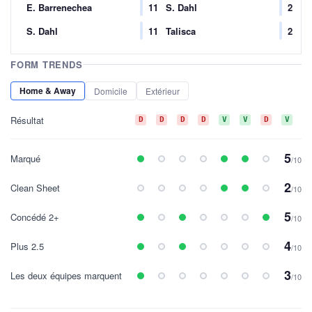
E. Barrenechea
11
S. Dahl
2
S. Dahl
11
Talisca
2
FORM TRENDS
Home & Away
Domicile
Extérieur
Résultat
D
D
D
D
V
V
D
V
D
5
Marqué
/10
2
Clean Sheet
/10
5
Concédé 2+
/10
4
Plus 2.5
/10
3
Les deux équipes marquent
/10