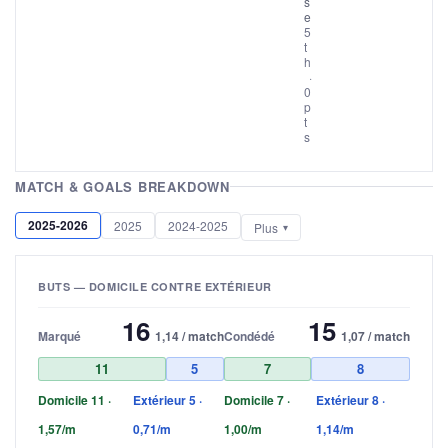
s
e
5
t
h
·
0
p
t
s
MATCH & GOALS BREAKDOWN
2025-2026
2025
2024-2025
Plus
BUTS — DOMICILE CONTRE EXTÉRIEUR
16
15
Marqué
1,14 / match
Condédé
1,07 / match
11
5
7
8
Domicile 11 ·
Extérieur 5 ·
Domicile 7 ·
Extérieur 8 ·
1,57/m
0,71/m
1,00/m
1,14/m