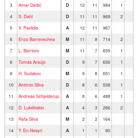
3
Amar Dedić
D
12
11
984
1
4
S. Dahl
D
11
11
969
2
5
V. Pavlidis
A
12
11
967
6
Enzo Barrenechea
M
11
8
714
2
7
L. Barreiro
M
11
7
659
1
8
Tomás Araújo
D
9
7
656
1
9
H. Sudakov
M
9
8
651
1
10
António Silva
D
8
6
538
1
11
Andreas Schjelderup
A
8
6
488
1
12
D. Lukébakio
A
4
3
266
2
13
Rafa Silva
M
2
2
164
14
Y. En-Nesyri
A
1
1
90