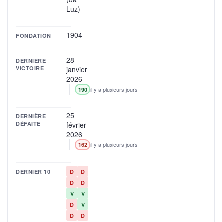
Luz)
1904
FONDATION
28
DERNIÈRE
VICTOIRE
janvier
2026
il y a plusieurs jours
190
25
DERNIÈRE
DÉFAITE
février
2026
il y a plusieurs jours
162
DERNIER 10
D
D
D
D
V
V
D
V
D
D