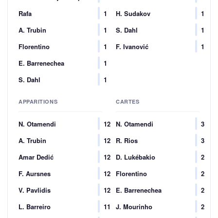
Rafa
1
H. Sudakov
1
A. Trubin
1
S. Dahl
1
Florentino
1
F. Ivanović
1
E. Barrenechea
1
S. Dahl
1
APPARITIONS
CARTES
N. Otamendi
12
N. Otamendi
3
A. Trubin
12
R. Rios
3
Amar Dedić
12
D. Lukébakio
2
F. Aursnes
12
Florentino
2
V. Pavlidis
12
E. Barrenechea
2
L. Barreiro
11
J. Mourinho
2