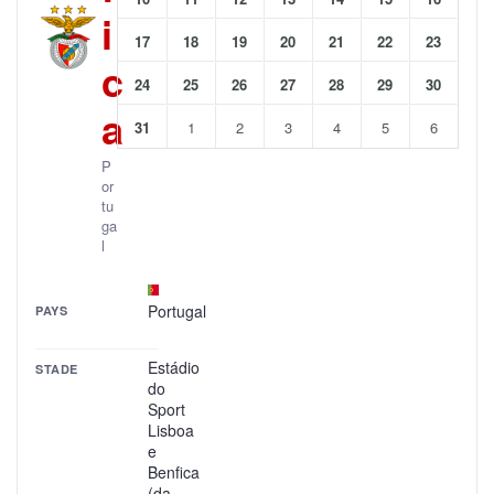
i
17
18
19
20
21
22
23
c
24
25
26
27
28
29
30
a
31
1
2
3
4
5
6
P
or
tu
ga
l
Portugal
PAYS
Estádio
STADE
do
Sport
Lisboa
e
Benfica
(da