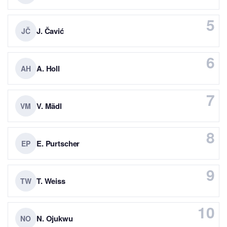
5
J. Čavić
JČ
6
A. Holl
AH
7
V. Mädl
VM
8
E. Purtscher
EP
9
T. Weiss
TW
10
N. Ojukwu
NO