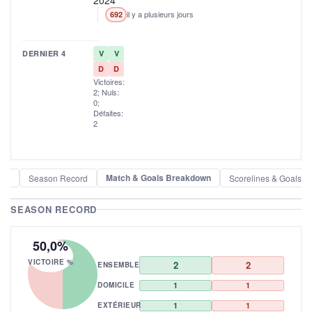
il y a plusieurs jours
692
DERNIER 4
V
V
D
D
Victoires:
2; Nuls:
0;
Défaites:
2
Match & Goals Breakdown
der
Season Record
Scorelines & Goals
SEASON RECORD
50,0%
VICTOIRE %
2
2
ENSEMBLE
DOMICILE
1
1
EXTÉRIEUR
1
1