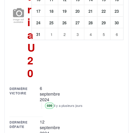
r
17
18
19
20
21
22
23
i
24
25
26
27
28
29
30
a
31
1
2
3
4
5
6
U
2
0
6
DERNIÈRE
VICTOIRE
septembre
2024
il y a plusieurs jours
699
12
DERNIÈRE
DÉFAITE
septembre
2024