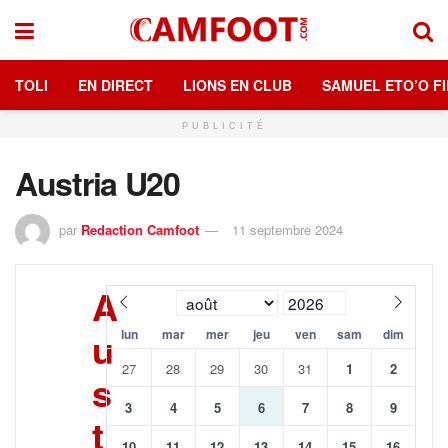
TOLI
EN DIRECT
LIONS EN CLUB
SAMUEL ETO’O FI
PUBLICITÉ
Austria U20
par
Redaction Camfoot
11 septembre 2024
A
u
lun
mar
mer
jeu
ven
sam
dim
27
28
29
30
31
1
2
s
3
4
5
6
7
8
9
t
10
11
12
13
14
15
16