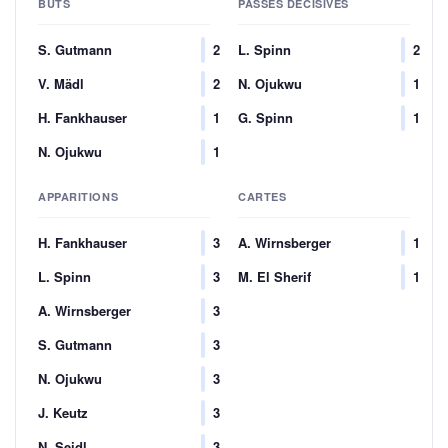
BUTS
PASSES DÉCISIVES
S. Gutmann
2
L. Spinn
2
V. Mädl
2
N. Ojukwu
1
H. Fankhauser
1
G. Spinn
1
N. Ojukwu
1
APPARITIONS
CARTES
H. Fankhauser
3
A. Wirnsberger
1
L. Spinn
3
M. El Sherif
1
A. Wirnsberger
3
S. Gutmann
3
N. Ojukwu
3
J. Keutz
3
N. Seidl
3