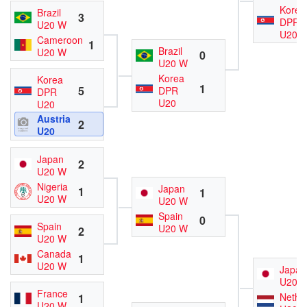
Korea
Brazil
3
DPR
U20 W
U20
Cameroon
1
Brazil
U20 W
0
U20 W
Korea
Korea
1
5
DPR
DPR
U20
U20
Austria
2
U20
Japan
2
U20 W
Nigeria
Japan
1
1
U20 W
U20 W
Spain
0
Spain
U20 W
2
U20 W
Canada
1
U20 W
Japan
U20 
France
Nethe
1
U20 W