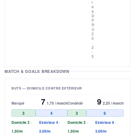
r
e
a
D
P
R
U
2
0
·
2
-
5
MATCH & GOALS BREAKDOWN
BUTS — DOMICILE CONTRE EXTÉRIEUR
7
9
Marqué
1,75 / match
Condédé
2,25 / match
3
4
3
6
Domicile 3 ·
Extérieur 4 ·
Domicile 3 ·
Extérieur 6 ·
1,50/m
2,00/m
1,50/m
3,00/m