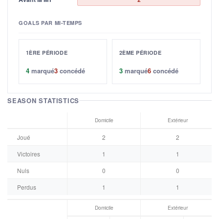
GOALS PAR MI-TEMPS
1ÈRE PÉRIODE
2ÈME PÉRIODE
4
marqué
3
concédé
3
marqué
6
concédé
SEASON STATISTICS
Domicile
Extérieur
Joué
2
2
Victoires
1
1
Nuls
0
0
Perdus
1
1
Domicile
Extérieur