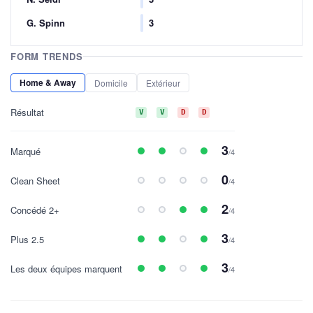
G. Spinn
3
FORM TRENDS
Home & Away
Domicile
Extérieur
Résultat
V
V
D
D
3
Marqué
/4
0
Clean Sheet
/4
2
Concédé 2+
/4
3
Plus 2.5
/4
3
Les deux équipes marquent
/4