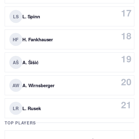
17
L. Spinn
LS
18
H. Fankhauser
HF
19
A. Šišić
AŠ
20
A. Wirnsberger
AW
21
L. Rusek
LR
TOP PLAYERS