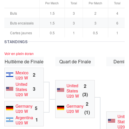
Per Match
Total
Per Match
Total
Buts
1.5
3
2
4
Buts encaissés
1.5
3
3
6
Cartes jaunes
0.5
1
0.5
1
STANDINGS
Voir en plein écran
Huitième de Finale
Quart de Finale
Demi-F
Mexico
2
U20 W
United
United
2
3
States
States
(3)
U20 W
U20 W
2
Germany
Germany
5
U20 W
U20 W
(1)
Unite
Argentina
1
States
U20 W
U20 