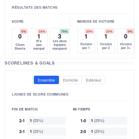
RÉSULTATS DES MATCHS
SCORE
MARGES DE VICTOIRE
0%
25%
75%
25%
25%
0%
0
1
3
1
1
0
N'a
Les deux
Victoire
Victoire
Victoire
Clean
pas
équipes
par 1
par 2
par 3+
Sheets
marqué
marquent
SCORELINES & GOALS
Ensemble
Domicile
Extérieur
LIGNES DE SCORE COMMUNES
FIN DE MATCH
MI-TEMPS
2-1
1
(25%)
1-0
1
(25%)
3-1
1
(25%)
2-0
1
(25%)