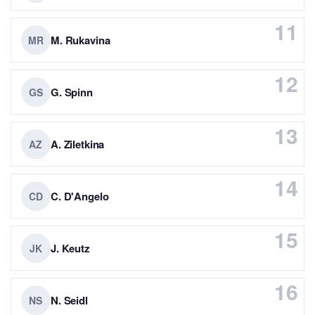
11
M. Rukavina
MR
12
G. Spinn
GS
13
A. Ziletkina
AZ
14
C. D'Angelo
CD
15
J. Keutz
JK
16
N. Seidl
NS