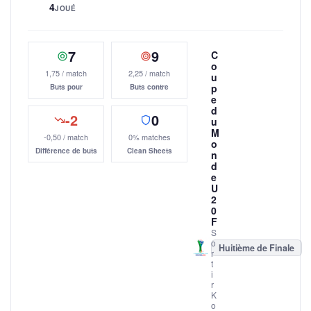
4
JOUÉ
7
9
C
o
1,75 / match
2,25 / match
u
p
Buts pour
Buts contre
e
d
-2
0
u
M
-0,50 / match
0% matches
o
Différence de buts
Clean Sheets
n
d
e
U
2
0
F
S
o
Huitième de Finale
r
t
i
r
K
o