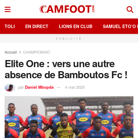
TOLI
EN DIRECT
LIONS EN CLUB
SAMUEL ETO’O 
PUBLICITÉ
Accueil
CHAMPIONNAT
Elite One : vers une autre
absence de Bamboutos Fc !
par
Daniel Mbopda
4 mai 2025