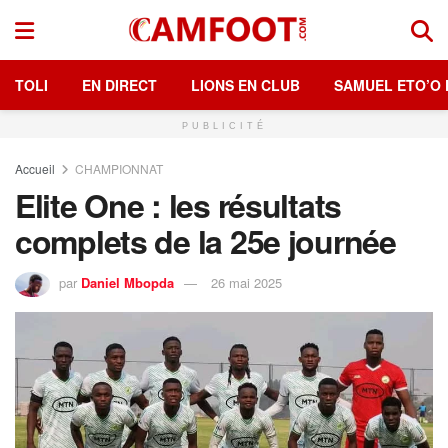
TOLI
EN DIRECT
LIONS EN CLUB
SAMUEL ETO’O 
PUBLICITÉ
Accueil
CHAMPIONNAT
Elite One : les résultats
complets de la 25e journée
par
Daniel Mbopda
26 mai 2025