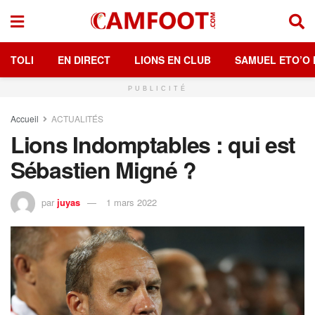
TOLI
EN DIRECT
LIONS EN CLUB
SAMUEL ETO’O 
PUBLICITÉ
Accueil
ACTUALITÉS
Lions Indomptables : qui est
Sébastien Migné ?
par
juyas
1 mars 2022