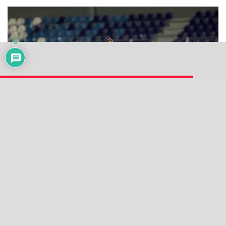
6
ACTUALITÉS
CAN 2026 : voici le programme des quarts de
finale
7 août 2026