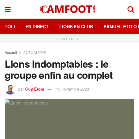
TOLI
EN DIRECT
LIONS EN CLUB
SAMUEL ETO’O 
PUBLICITÉ
Accueil
ACTUALITÉS
Lions Indomptables : le
groupe enfin au complet
par
Guy Etom
15 novembre 2023