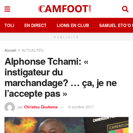
TOLI
EN DIRECT
LIONS EN CLUB
SAMUEL ETO’O 
PUBLICITÉ
Accueil
ACTUALITÉS
Alphonse Tchami: «
instigateur du
marchandage? … ça, je ne
l’accepte pas »
par
Christou Doubena
9 octobre 2017