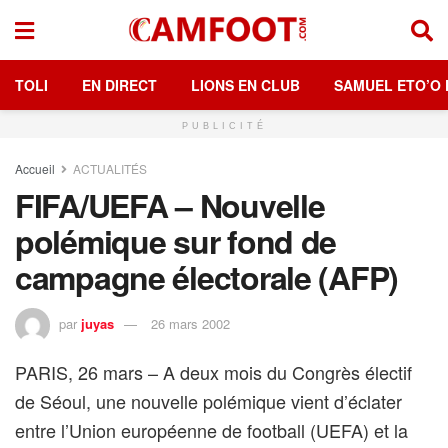
TOLI
EN DIRECT
LIONS EN CLUB
SAMUEL ETO’O 
PUBLICITÉ
Accueil
ACTUALITÉS
FIFA/UEFA – Nouvelle
polémique sur fond de
campagne électorale (AFP)
par
juyas
26 mars 2002
PARIS, 26 mars – A deux mois du Congrès électif
de Séoul, une nouvelle polémique vient d’éclater
entre l’Union européenne de football (UEFA) et la