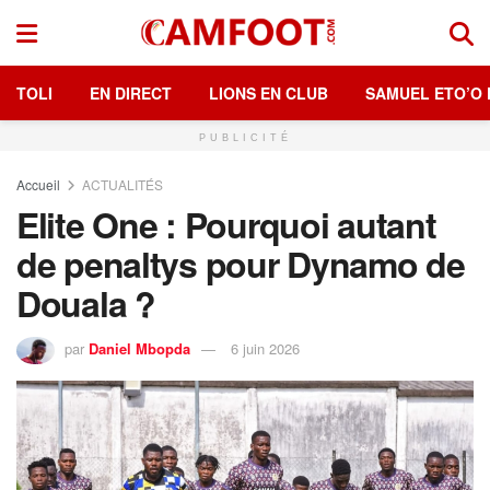
TOLI
EN DIRECT
LIONS EN CLUB
SAMUEL ETO’O 
PUBLICITÉ
Accueil
ACTUALITÉS
Elite One : Pourquoi autant
de penaltys pour Dynamo de
Douala ?
par
Daniel Mbopda
6 juin 2026