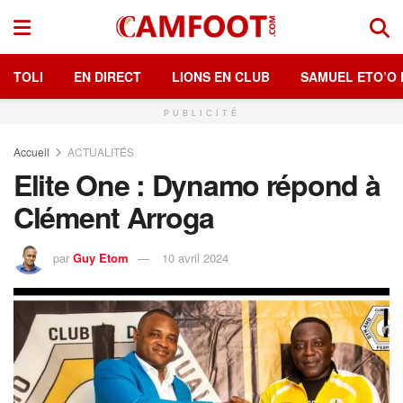
TOLI
EN DIRECT
LIONS EN CLUB
SAMUEL ETO’O 
PUBLICITÉ
Accueil
ACTUALITÉS
Elite One : Dynamo répond à
Clément Arroga
par
Guy Etom
10 avril 2024