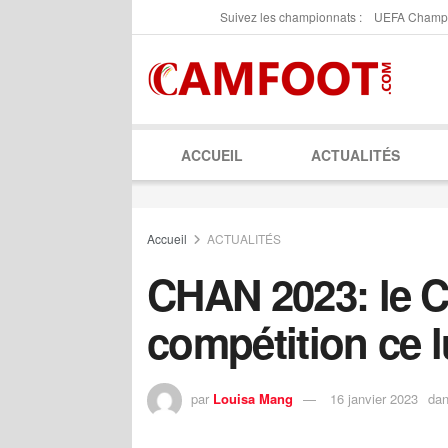
Suivez les championnats :
UEFA Champ
ACCUEIL
ACTUALITÉS
Accueil
ACTUALITÉS
CHAN 2023: le 
compétition ce 
par
Louisa Mang
16 janvier 2023
da