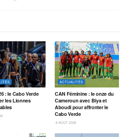
LITÉS
ACTUALITÉS
6 : le Cabo Verde
CAN Féminine : le onze du
ter les Lionnes
Cameroun avec Biya et
ables
Aboudi pour affronter le
Cabo Verde
26
6 AOÛT 2026