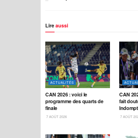
Lire
aussi
ACTUALITÉS
ACTUA
CAN 2026 : voici le
CAN 202
programme des quarts de
fait dou
finale
Indompt
7 AOÛT 2026
7 AOÛT 20