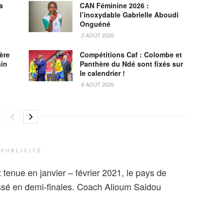
a
CAN Féminine 2026 :
l’inoxydable Gabrielle Aboudi
Onguéné
2 AOÛT 2026
ère
Compétitions Caf : Colombe et
ain
Panthère du Ndé sont fixés sur
le calendrier !
6 AOÛT 2026
PUBLICITÉ
t tenue en janvier – février 2021, le pays de
issé en demi-finales. Coach Alioum Saidou