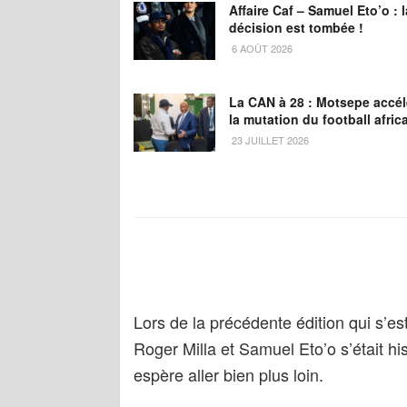
Affaire Caf – Samuel Eto’o : l
décision est tombée !
6 AOÛT 2026
La CAN à 28 : Motsepe accél
la mutation du football afric
23 JUILLET 2026
Lors de la précédente édition qui s’es
Roger Milla et Samuel Eto’o s’était h
espère aller bien plus loin.