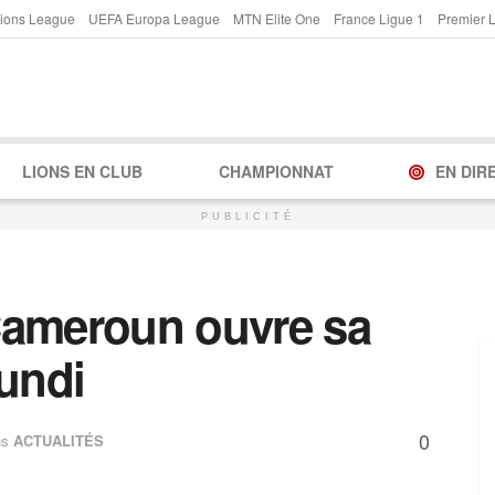
ions League
UEFA Europa League
MTN Elite One
France Ligue 1
Premier 
LIONS EN CLUB
CHAMPIONNAT
EN DIR
PUBLICITÉ
Cameroun ouvre sa
lundi
0
ns
ACTUALITÉS