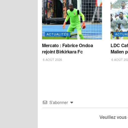
ACTUALITÉS
ACTUA
Mercato : Fabrice Ondoa
LDC Caf
rejoint Birkirkara Fc
Malien 
6 AOÛT 2026
6 AOÛT 20
S’abonner
Veuillez vous