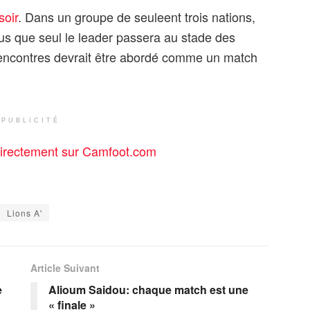
soir
. Dans un groupe de seuleent trois nations,
lus que seul le leader passera au stade des
rencontres devrait être abordé comme un match
PUBLICITÉ
rectement sur Camfoot.com
Lions A'
Article Suivant
e
Alioum Saidou: chaque match est une
« finale »