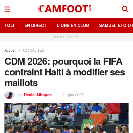
TOLI
EN DIRECT
LIONS EN CLUB
SAMUEL ETO’O 
PUBLICITÉ
Accueil
ACTUALITÉS
CDM 2026: pourquoi la FIFA
contraint Haiti à modifier ses
maillots
par
Daniel Mbopda
11 juin 2026