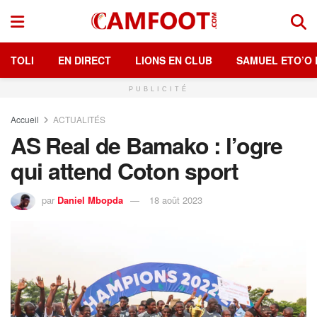
TOLI
EN DIRECT
LIONS EN CLUB
SAMUEL ETO’O 
PUBLICITÉ
Accueil
ACTUALITÉS
AS Real de Bamako : l’ogre
qui attend Coton sport
par
Daniel Mbopda
18 août 2023