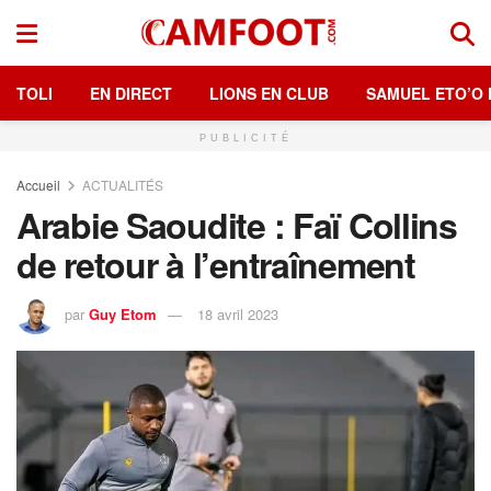
TOLI
EN DIRECT
LIONS EN CLUB
SAMUEL ETO’O 
PUBLICITÉ
Accueil
ACTUALITÉS
Arabie Saoudite : Faï Collins
de retour à l’entraînement
par
Guy Etom
18 avril 2023