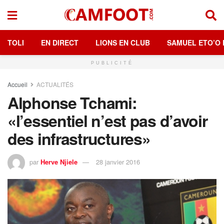
TOLI
EN DIRECT
LIONS EN CLUB
SAMUEL ETO’O 
PUBLICITÉ
Accueil
ACTUALITÉS
Alphonse Tchami:
«l’essentiel n’est pas d’avoir
des infrastructures»
par
Herve Njiele
28 janvier 2016