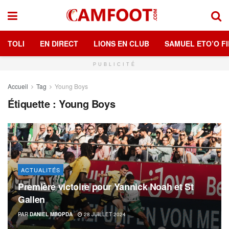
TOLI
EN DIRECT
LIONS EN CLUB
SAMUEL ETO’O FI
PUBLICITÉ
Accueil
Tag
Young Boys
Étiquette :
Young Boys
ACTUALITÉS
Première victoire pour Yannick Noah et St
Gallen
PAR
DANIEL MBOPDA
28 JUILLET 2024