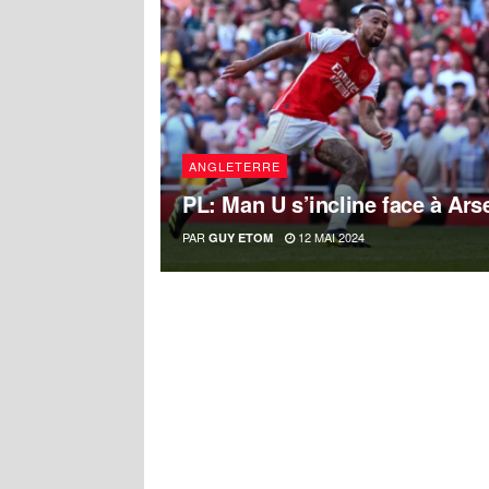
ANGLETERRE
PL: Man U s’incline face à Ar
PAR
12 MAI 2024
GUY ETOM