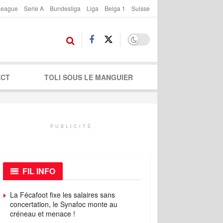
League
Serie A
Bundesliga
Liga
Belga 1
Suisse
ECT
TOLI SOUS LE MANGUIER
PUBLICITÉ
FIL INFO
La Fécafoot fixe les salaires sans
concertation, le Synafoc monte au
créneau et menace !