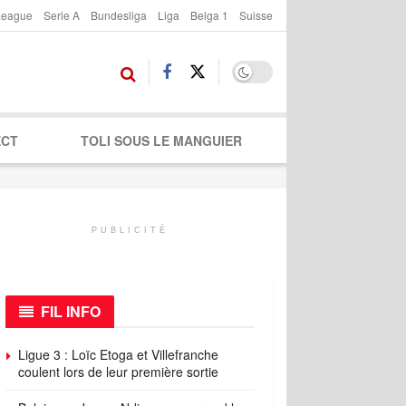
League
Serie A
Bundesliga
Liga
Belga 1
Suisse
ECT
TOLI SOUS LE MANGUIER
PUBLICITÉ
FIL INFO
Ligue 3 : Loïc Etoga et Villefranche
coulent lors de leur première sortie