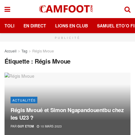
TOLI
EN DIRECT
LIONS EN CLUB
SAMUEL ETO’O FI
PUBLICITÉ
Accueil
Tag
Régis Mvoue
Étiquette :
Régis Mvoue
ACTUALITÉS
Régis Mvoué et Simon Ngapandouentbu chez
les U23 ?
PAR
GUY ETOM
10 MARS 2023