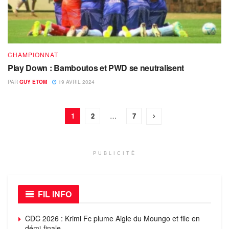
CHAMPIONNAT
Play Down : Bamboutos et PWD se neutralisent
PAR
GUY ETOM
19 AVRIL 2024
1
2
…
7
PUBLICITÉ
FIL INFO
CDC 2026 : Krimi Fc plume Aigle du Moungo et file en
démi-finale