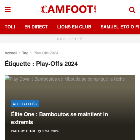
TOLI
EN DIRECT
LIONS EN CLUB
SAMUEL ETO’O FI
PUBLICITÉ
Accueil
Tag
Play-Offs 2024
Étiquette :
Play-Offs 2024
ACTUALITÉS
Élite One : Bamboutos se maintient in
extremis
PAR
GUY ETOM
3 MAI 2024