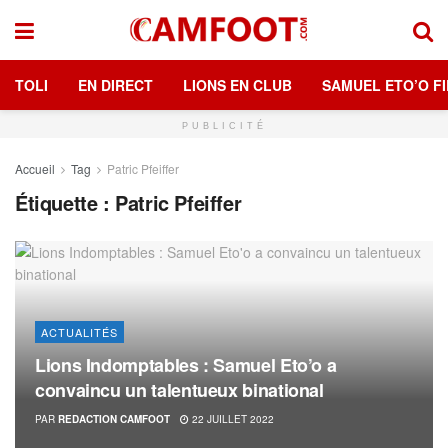
TOLI
EN DIRECT
LIONS EN CLUB
SAMUEL ETO’O FI
PUBLICITÉ
Accueil
Tag
Patric Pfeiffer
Étiquette :
Patric Pfeiffer
ACTUALITÉS
Lions Indomptables : Samuel Eto’o a
convaincu un talentueux binational
PAR
REDACTION CAMFOOT
22 JUILLET 2022