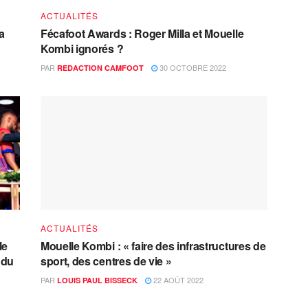
ACTUALITÉS
a
Fécafoot Awards : Roger Milla et Mouelle
Kombi ignorés ?
PAR
30 OCTOBRE 2022
REDACTION CAMFOOT
ACTUALITÉS
le
Mouelle Kombi : « faire des infrastructures de
 du
sport, des centres de vie »
PAR
22 AOÛT 2022
LOUIS PAUL BISSECK