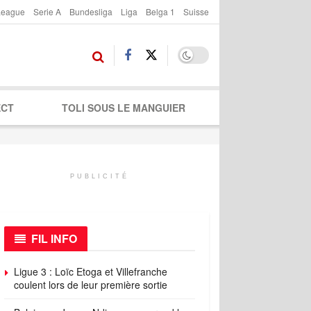
League
Serie A
Bundesliga
Liga
Belga 1
Suisse
ECT
TOLI SOUS LE MANGUIER
PUBLICITÉ
FIL INFO
Ligue 3 : Loïc Etoga et Villefranche
coulent lors de leur première sortie