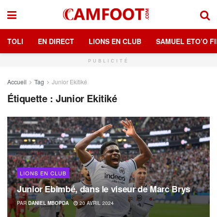
TOLI
EN DIRECT
LIONS EN CLUB
SAMUEL ETO’O FI
PUBLICITÉ
Accueil
Tag
Junior Ekitiké
Étiquette :
Junior Ekitiké
LIONS EN CLUB
Junior Ebimbé, dans le viseur de Marc Brys
PAR
DANIEL MBOPDA
20 AVRIL 2024