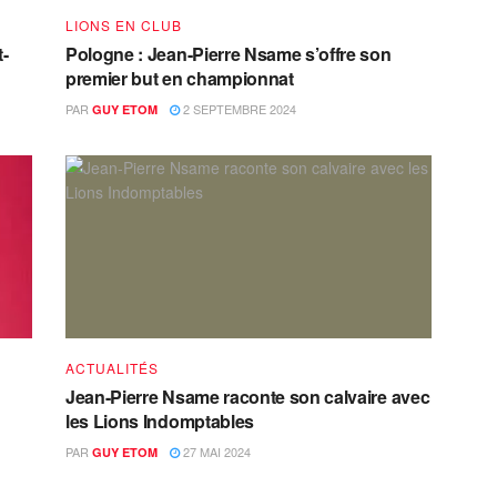
LIONS EN CLUB
t-
Pologne : Jean-Pierre Nsame s’offre son
premier but en championnat
PAR
2 SEPTEMBRE 2024
GUY ETOM
ACTUALITÉS
Jean-Pierre Nsame raconte son calvaire avec
les Lions Indomptables
PAR
27 MAI 2024
GUY ETOM