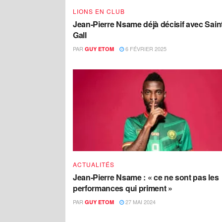
LIONS EN CLUB
Jean-Pierre Nsame déjà décisif avec Sain
Gall
PAR
6 FÉVRIER 2025
GUY ETOM
ACTUALITÉS
Jean-Pierre Nsame : « ce ne sont pas les
performances qui priment »
PAR
27 MAI 2024
GUY ETOM