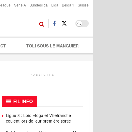
League
Serie A
Bundesliga
Liga
Belga 1
Suisse
ECT
TOLI SOUS LE MANGUIER
PUBLICITÉ
FIL INFO
Ligue 3 : Loïc Etoga et Villefranche
coulent lors de leur première sortie