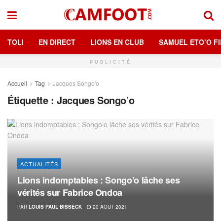
TOLI
EN DIRECT
LIONS EN CLUB
SAMUEL ETO’O FI
PUBLICITÉ
Accueil
Tag
Jacques Songo'o
Étiquette :
Jacques Songo’o
ACTUALITÉS
Lions indomptables : Songo’o lâche ses
vérités sur Fabrice Ondoa
PAR
LOUIS PAUL BISSECK
20 AOÛT 2021