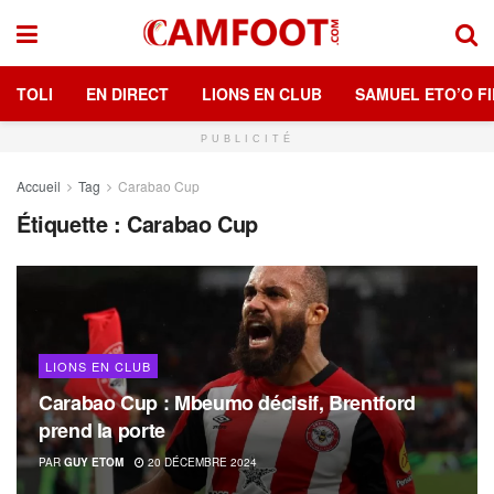
TOLI
EN DIRECT
LIONS EN CLUB
SAMUEL ETO’O FI
PUBLICITÉ
Accueil
Tag
Carabao Cup
Étiquette :
Carabao Cup
LIONS EN CLUB
Carabao Cup : Mbeumo décisif, Brentford
prend la porte
PAR
GUY ETOM
20 DÉCEMBRE 2024