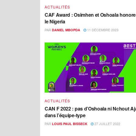
ACTUALITÉS
CAF Award : Osimhen et Oshoala honore
le Nigeria
PAR
11 DÉCEMBRE 2023
DANIEL MBOPDA
ACTUALITÉS
CAN F 2022 : pas d’Oshoala ni Nchout Aj
dans l’équipe-type
PAR
27 JUILLET 2022
LOUIS PAUL BISSECK