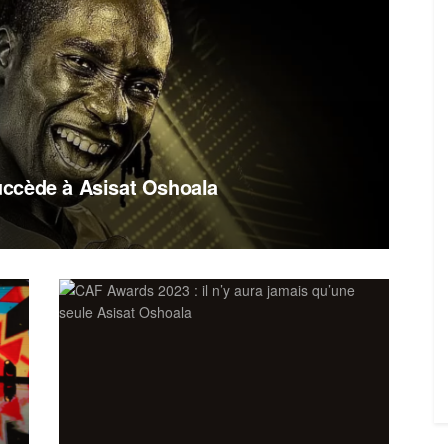
ccède à Asisat Oshoala