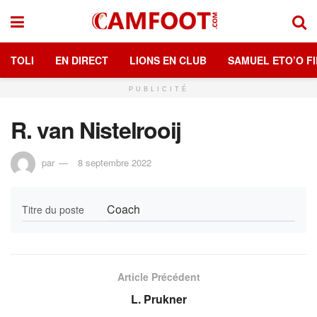
TOLI
EN DIRECT
LIONS EN CLUB
SAMUEL ETO’O FI
PUBLICITÉ
R. van Nistelrooij
par
8 septembre 2022
Coach
Titre du poste
Article Précédent
L. Prukner