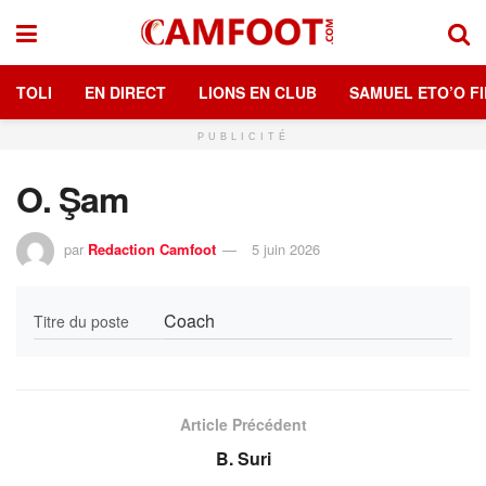
TOLI
EN DIRECT
LIONS EN CLUB
SAMUEL ETO’O FI
PUBLICITÉ
O. Şam
par
Redaction Camfoot
5 juin 2026
Coach
Titre du poste
Article Précédent
B. Suri