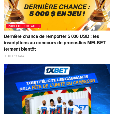
PUBLI REPORTAGES
Dernière chance de remporter 5 000 USD : les
inscriptions au concours de pronostics MELBET
ferment bientôt
2 JUILLET 2026