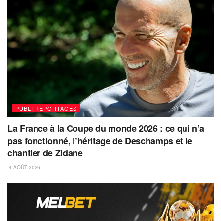
PUBLI REPORTAGES
La France à la Coupe du monde 2026 : ce qui n’a
pas fonctionné, l’héritage de Deschamps et le
chantier de Zidane
4 AOÛT 2026