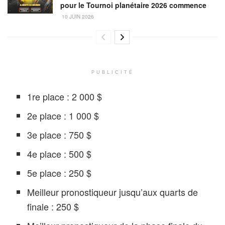
pour le Tournoi planétaire 2026 commence
10 JUIN 2026
PUBLICITÉ
1re place : 2 000 $
2e place : 1 000 $
3e place : 750 $
4e place : 500 $
5e place : 250 $
Meilleur pronostiqueur jusqu’aux quarts de
finale : 250 $