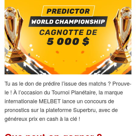
Tu as le don de prédire l’issue des matchs ? Prouve-
le ! À l’occasion du Tournoi Planétaire, la marque
internationale MELBET lance un concours de
pronostics sur la plateforme Superbru, avec de
généreux prix en cash à la clé !