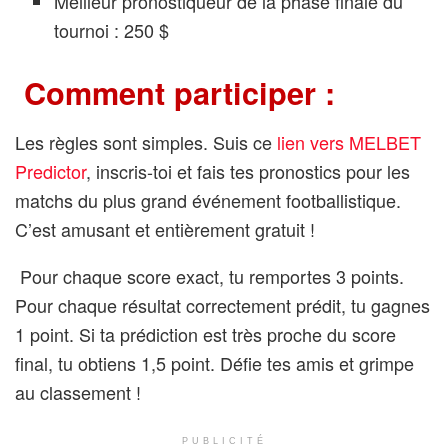
Meilleur pronostiqueur de la phase finale du
tournoi : 250 $
Comment participer :
Les règles sont simples. Suis ce
lien vers MELBET
Predictor
, inscris-toi et fais tes pronostics pour les
matchs du plus grand événement footballistique.
C’est amusant et entièrement gratuit !
Pour chaque score exact, tu remportes 3 points.
Pour chaque résultat correctement prédit, tu gagnes
1 point. Si ta prédiction est très proche du score
final, tu obtiens 1,5 point. Défie tes amis et grimpe
au classement !
PUBLICITÉ