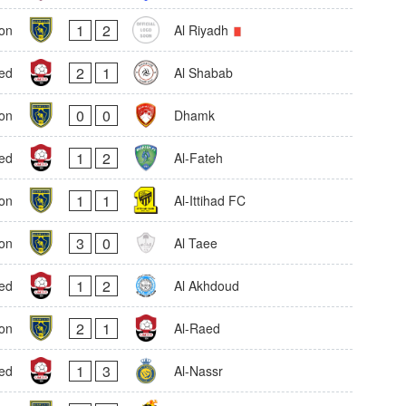
1
2
on
Al Riyadh
2
1
ed
Al Shabab
0
0
on
Dhamk
1
2
ed
Al-Fateh
1
1
on
Al-Ittihad FC
3
0
on
Al Taee
1
2
ed
Al Akhdoud
2
1
on
Al-Raed
1
3
ed
Al-Nassr