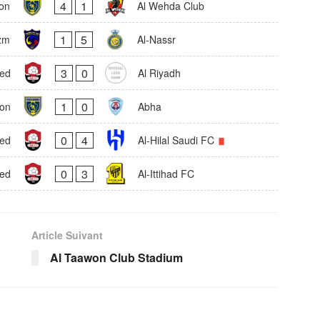
4
1
on
Al Wehda Club
1
5
zm
Al-Nassr
3
0
aed
Al Riyadh
1
0
won
Abha
0
4
ed
Al-Hilal Saudi FC
0
3
aed
Al-Ittihad FC
Article Suivant
Al Taawon Club Stadium