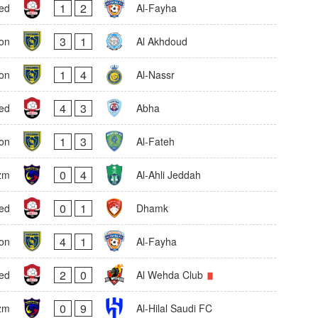
1
2
ed
Al-Fayha
3
1
on
Al Akhdoud
1
4
on
Al-Nassr
4
3
ed
Abha
1
3
on
Al-Fateh
0
4
zm
Al-Ahli Jeddah
0
1
ed
Dhamk
4
1
on
Al-Fayha
2
0
ed
Al Wehda Club
0
9
zm
Al-Hilal Saudi FC