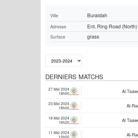
Buraidah
Ville
Ent. Ring Road (North)
Adresse
grass
Surface
DERNIERS MATCHS
27 Mai 2024
Al Taaw
18h00
23 Mai 2024
Al-Ra
18h00
18 Mai 2024
Al Taaw
16h20
11 Mai 2024
Al-Ra
15h00