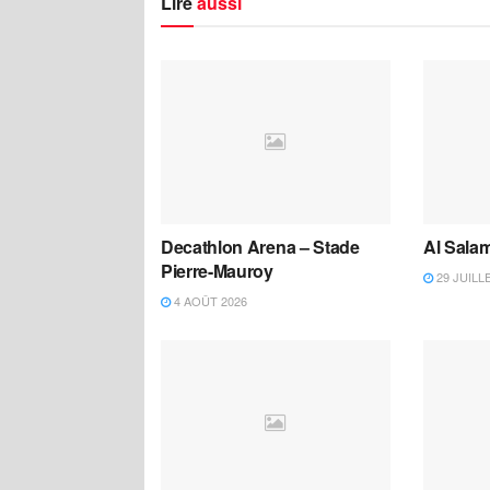
Lire
aussi
Decathlon Arena – Stade
Al Salam
Pierre-Mauroy
29 JUILL
4 AOÛT 2026