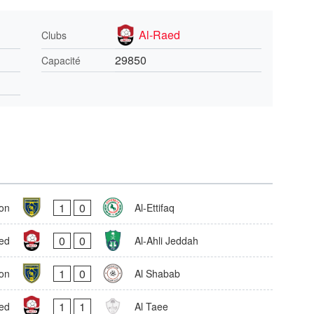
Al-Raed
Clubs
29850
Capacité
1
0
on
Al-Ettifaq
0
0
ed
Al-Ahli Jeddah
1
0
on
Al Shabab
1
1
ed
Al Taee