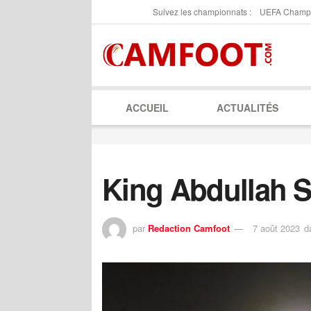
Suivez les championnats :
UEFA Champ
ACCUEIL
ACTUALITÉS
King Abdullah S
par
Redaction Camfoot
7 août 2023
d