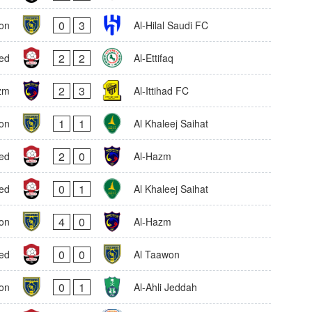
0
3
on
Al-Hilal Saudi FC
2
2
ed
Al-Ettifaq
2
3
zm
Al-Ittihad FC
1
1
on
Al Khaleej Saihat
2
0
ed
Al-Hazm
0
1
ed
Al Khaleej Saihat
4
0
on
Al-Hazm
0
0
ed
Al Taawon
0
1
on
Al-Ahli Jeddah