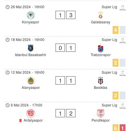
26 Mai 2024
-
16h00
Super Lig
1
3
Konyaspor
Galatasaray
4
18 Mai 2024
-
16h00
Super Lig
0
1
Istanbul Basaksehir
Trabzonspor
2
12 Mai 2024
-
16h00
Super Lig
1
1
Alanyaspor
Besiktas
2
6 Mai 2024
-
17h00
Super Lig
1
2
Antalyaspor
Pendikspor
6
1