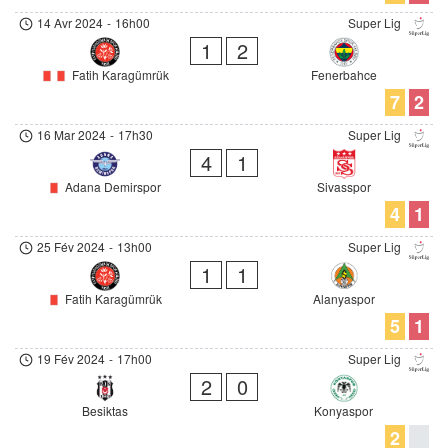
14 Avr 2024
-
16h00
Super Lig
1
2
Fatih Karagümrük
Fenerbahce
7
2
16 Mar 2024
-
17h30
Super Lig
4
1
Adana Demirspor
Sivasspor
4
1
25 Fév 2024
-
13h00
Super Lig
1
1
Fatih Karagümrük
Alanyaspor
5
1
19 Fév 2024
-
17h00
Super Lig
2
0
Besiktas
Konyaspor
2