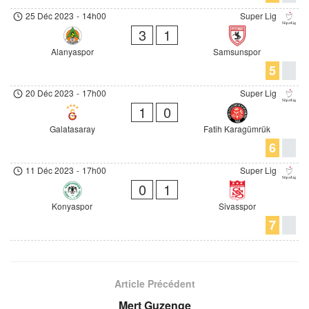
25 Déc 2023
-
14h00
Super Lig
3
1
Alanyaspor
Samsunspor
5
20 Déc 2023
-
17h00
Super Lig
1
0
Galatasaray
Fatih Karagümrük
6
11 Déc 2023
-
17h00
Super Lig
0
1
Konyaspor
Sivasspor
7
Article Précédent
Mert Guzenge