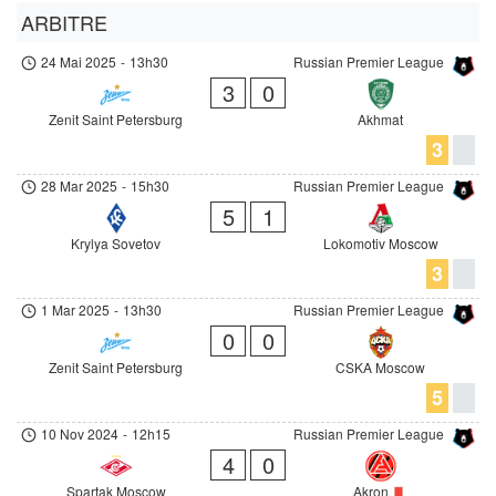
ARBITRE
24 Mai 2025
-
13h30
Russian Premier League
3
0
Zenit Saint Petersburg
Akhmat
3
28 Mar 2025
-
15h30
Russian Premier League
5
1
Krylya Sovetov
Lokomotiv Moscow
3
1 Mar 2025
-
13h30
Russian Premier League
0
0
Zenit Saint Petersburg
CSKA Moscow
5
10 Nov 2024
-
12h15
Russian Premier League
4
0
Spartak Moscow
Akron