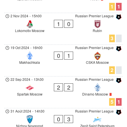
1
1
2 Nov 2024
-
15h00
Russian Premier League
1
0
Lokomotiv Moscow
Rubin
3
19 Oct 2024
-
16h00
Russian Premier League
0
1
Makhachkala
CSKA Moscow
2
22 Sep 2024
-
13h30
Russian Premier League
2
2
Spartak Moscow
Dinamo Moscow
5
1
31 Août 2024
-
14h30
Russian Premier League
0
3
Nizhny Novgorod
Zenit Saint Petersburg