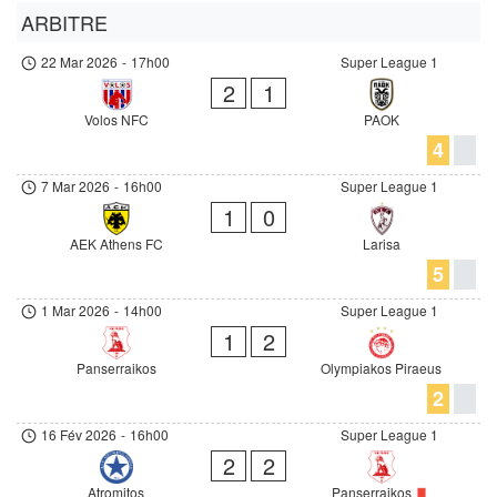
ARBITRE
22 Mar 2026
-
17h00
Super League 1
2
1
Volos NFC
PAOK
4
7 Mar 2026
-
16h00
Super League 1
1
0
AEK Athens FC
Larisa
5
1 Mar 2026
-
14h00
Super League 1
1
2
Panserraikos
Olympiakos Piraeus
2
16 Fév 2026
-
16h00
Super League 1
2
2
Atromitos
Panserraikos