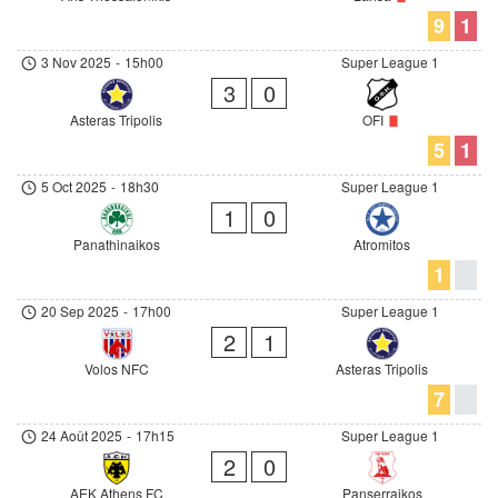
9
1
3 Nov 2025
-
15h00
Super League 1
3
0
Asteras Tripolis
OFI
5
1
5 Oct 2025
-
18h30
Super League 1
1
0
Panathinaikos
Atromitos
1
20 Sep 2025
-
17h00
Super League 1
2
1
Volos NFC
Asteras Tripolis
7
24 Août 2025
-
17h15
Super League 1
2
0
AEK Athens FC
Panserraikos