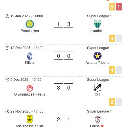
5
1
19 Jan 2026
-
16h00
Super League 1
1
3
Panetolikos
Levadiakos
3
13 Déc 2025
-
18h00
Super League 1
0
0
Kifisia
Asteras Tripolis
4
6 Déc 2025
-
15h00
Super League 1
3
0
Olympiakos Piraeus
OFI
2
29 Nov 2025
-
17h30
Super League 1
2
1
Aris Thessalonikis
Larisa