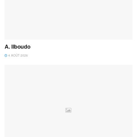
A. Ilboudo
4 AOÛT 2026