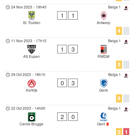
24 Nov 2023
-
19h45
Belga 1
1
1
St. Truiden
Antwerp
4
11 Nov 2023
-
17h15
Belga 1
1
3
AS Eupen
RWDM
5
29 Oct 2023
-
18h15
Belga 1
0
3
Kortrijk
Genk
5
22 Oct 2023
-
14h00
Belga 1
2
0
Cercle Brugge
Gent
5
1