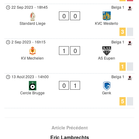
22 Sep 2023
-
18h45
Belga 1
0
0
Standard Liege
KVC Westerlo
3
2 Sep 2023
-
16h15
Belga 1
1
0
KV Mechelen
AS Eupen
1
13 Août 2023
-
14h00
Belga 1
0
1
Cercle Brugge
Genk
5
Article Précédent
Eric Lambrechts