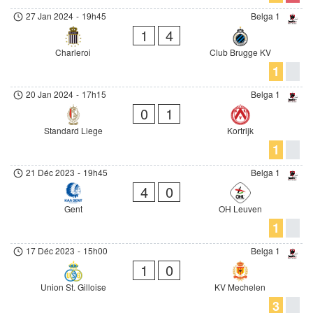
27 Jan 2024
-
19h45
Belga 1
1
4
Charleroi
Club Brugge KV
1
20 Jan 2024
-
17h15
Belga 1
0
1
Standard Liege
Kortrijk
1
21 Déc 2023
-
19h45
Belga 1
4
0
Gent
OH Leuven
1
17 Déc 2023
-
15h00
Belga 1
1
0
Union St. Gilloise
KV Mechelen
3