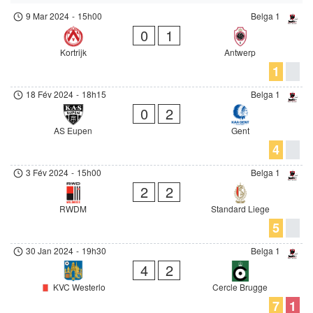
9 Mar 2024
-
15h00
Belga 1
0
1
Kortrijk
Antwerp
1
18 Fév 2024
-
18h15
Belga 1
0
2
AS Eupen
Gent
4
3 Fév 2024
-
15h00
Belga 1
2
2
RWDM
Standard Liege
5
30 Jan 2024
-
19h30
Belga 1
4
2
KVC Westerlo
Cercle Brugge
7
1