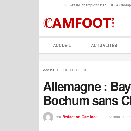
Suivez les championnats :
UEFA Champ
ACCUEIL
ACTUALITÉS
Accueil
LIONS EN CLUB
Allemagne : Bay
Bochum sans C
par
Redaction Camfoot
22 août 2022