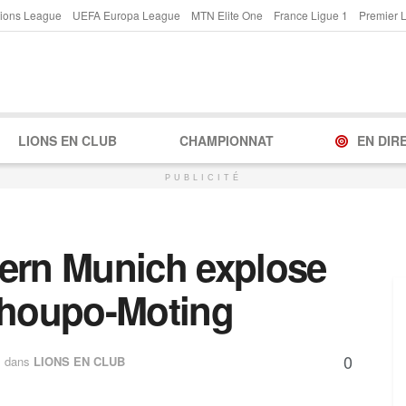
ions League
UEFA Europa League
MTN Elite One
France Ligue 1
Premier 
LIONS EN CLUB
CHAMPIONNAT
EN DIR
PUBLICITÉ
ern Munich explose
houpo-Moting
0
dans
LIONS EN CLUB