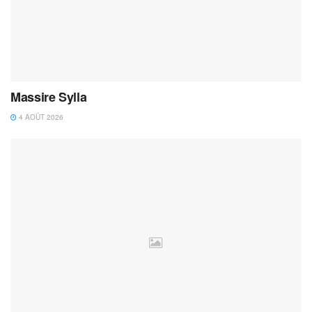
Massire Sylla
4 AOÛT 2026