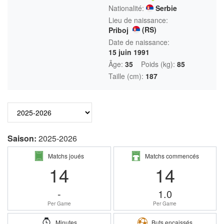
Nationalité:
Serbie
Lieu de naissance:
(RS)
Priboj
Date de naissance:
15 juin 1991
Âge:
35
Poids (kg):
85
Taille (cm):
187
Saison:
2025-2026
Matchs joués
Matchs commencés
14
14
-
1.0
Per Game
Per Game
Minutes
Buts encaissés