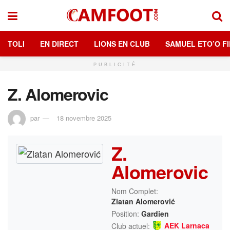
TOLI
EN DIRECT
LIONS EN CLUB
SAMUEL ETO’O FI
PUBLICITÉ
Z. Alomerovic
par
18 novembre 2025
Z.
Alomerovic
Nom Complet:
Zlatan Alomerović
Position:
Gardien
AEK Larnaca
Club actuel: