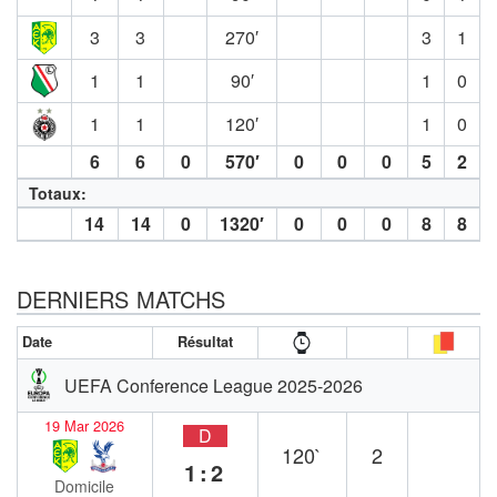
3
3
270′
3
1
1
1
90′
1
0
1
1
120′
1
0
6
6
0
570′
0
0
0
5
2
Totaux:
14
14
0
1320′
0
0
0
8
8
DERNIERS MATCHS
Date
Résultat
UEFA Conference League 2025-2026
19 Mar 2026
D
120`
2
1:2
Domicile