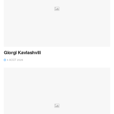
Giorgi Kavlashvili
4 AOÛT 2026