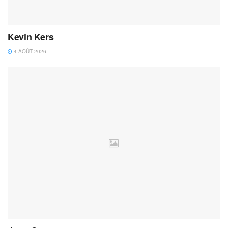
Kevin Kers
4 AOÛT 2026