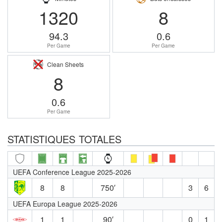
1320
8
94.3
0.6
Per Game
Per Game
Clean Sheets
8
0.6
Per Game
STATISTIQUES TOTALES
UEFA Conference League 2025-2026
8
8
750′
3
6
UEFA Europa League 2025-2026
1
1
90′
0
1