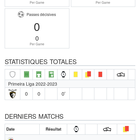
Per Game
Per Game
Passes décisives
0
0
Per Game
STATISTIQUES TOTALES
Primeira Liga 2022-2023
0
0
0′
DERNIERS MATCHS
Date
Résultat