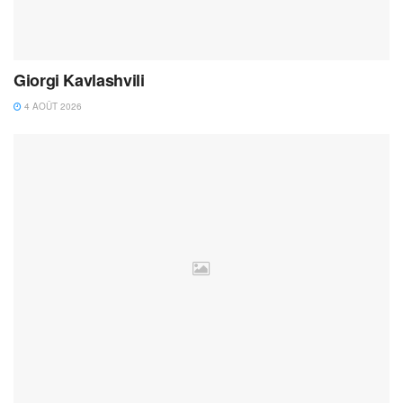
Giorgi Kavlashvili
4 AOÛT 2026