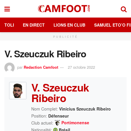
TOLI
EN DIRECT
LIONS EN CLUB
SAMUEL ETO’O FI
PUBLICITÉ
V. Szeuczuk Ribeiro
par
Redaction Camfoot
27 octobre 2022
V. Szeuczuk
Ribeiro
Nom Complet:
Vinícius Szeuczuk Ribeiro
Position:
Défenseur
Portimonense
Club actuel:
Nationalité:
Brésil