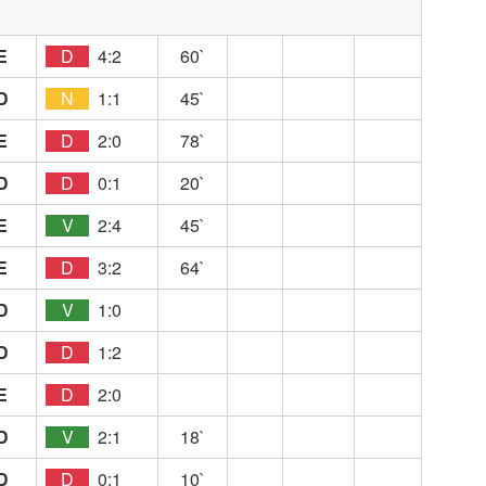
E
D
4:2
60`
D
N
1:1
45`
E
D
2:0
78`
D
D
0:1
20`
E
V
2:4
45`
E
D
3:2
64`
D
V
1:0
D
D
1:2
E
D
2:0
D
V
2:1
18`
D
D
0:1
10`