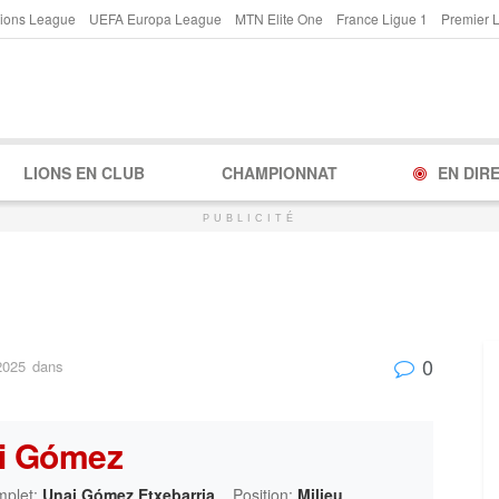
ions League
UEFA Europa League
MTN Elite One
France Ligue 1
Premier 
LIONS EN CLUB
CHAMPIONNAT
EN DIR
PUBLICITÉ
0
2025
dans
i Gómez
plet:
Unai Gómez Etxebarria
Position:
Milieu