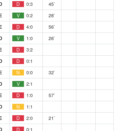
D
D
0:3
45`
E
V
0:2
28`
E
D
4:0
56`
D
V
1:0
26`
E
D
3:2
D
D
0:1
E
N
0:0
32`
D
V
2:1
E
D
1:0
57`
D
N
1:1
E
D
2:0
21`
D
D
0:1