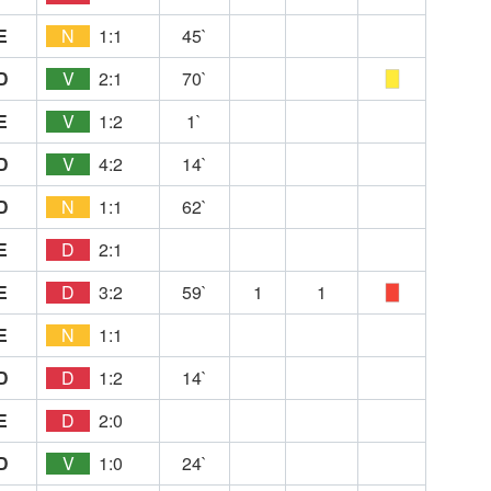
E
N
1:1
45`
D
V
2:1
70`
E
V
1:2
1`
D
V
4:2
14`
D
N
1:1
62`
E
D
2:1
E
D
3:2
59`
1
1
E
N
1:1
D
D
1:2
14`
E
D
2:0
D
V
1:0
24`