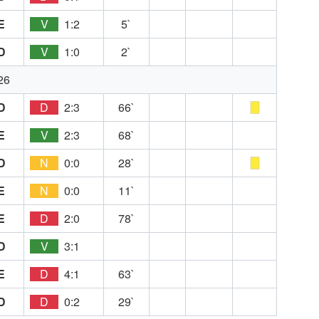
E
V
1:2
5`
D
V
1:0
2`
26
D
D
2:3
66`
E
V
2:3
68`
D
N
0:0
28`
E
N
0:0
11`
E
D
2:0
78`
D
V
3:1
E
D
4:1
63`
D
D
0:2
29`