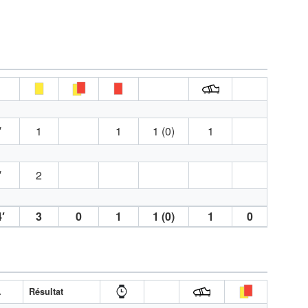
′
1
1
1 (0)
1
′
2
′
3
0
1
1 (0)
1
0
A
Résultat