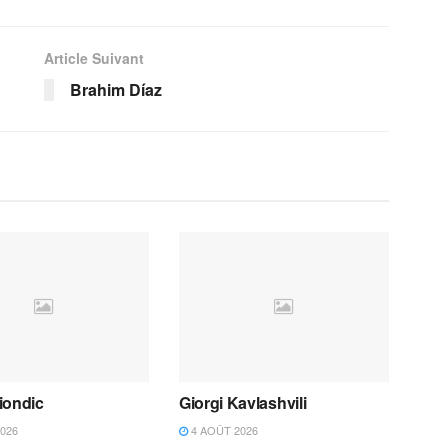
Article Suivant
Brahim Díaz
iondic
Giorgi Kavlashvili
026
4 AOÛT 2026