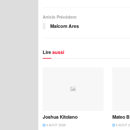
Article Précédent
Malcom Ares
Lire
aussi
Joshua Kitolano
Mateo B
4 AOÛT 2026
4 AOÛT 2