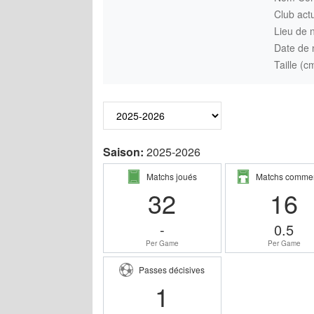
Club actu
Lieu de 
Date de 
Taille (c
Saison:
2025-2026
Matchs joués
Matchs comme
32
16
-
0.5
Per Game
Per Game
Passes décisives
1