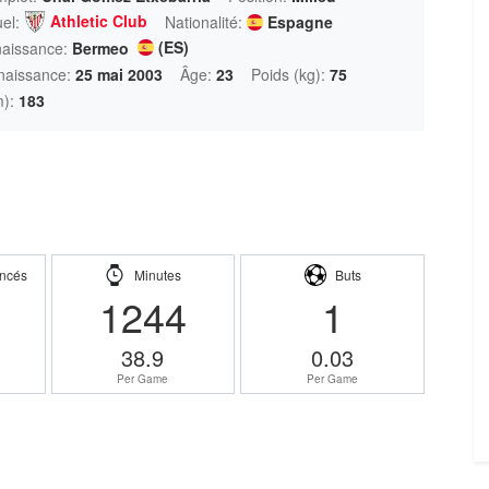
Athletic Club
el:
Nationalité:
Espagne
(ES)
naissance:
Bermeo
naissance:
25 mai 2003
Âge:
23
Poids (kg):
75
m):
183
ncés
Minutes
Buts
1244
1
38.9
0.03
Per Game
Per Game