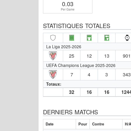
0.03
Per Game
STATISTIQUES TOTALES
La Liga 2025-2026
25
12
13
901
UEFA Champions League 2025-2026
7
4
3
343
Totaux:
32
16
16
1244
DERNIERS MATCHS
Date
Pour
Contre
H/