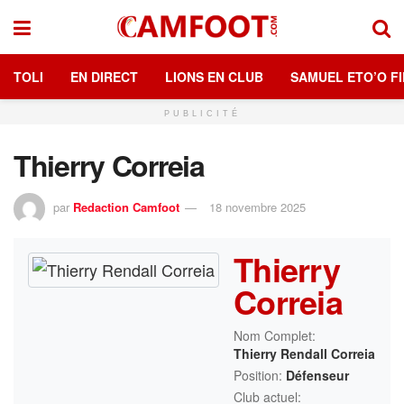
TOLI
EN DIRECT
LIONS EN CLUB
SAMUEL ETO’O FI
PUBLICITÉ
Thierry Correia
par
Redaction Camfoot
18 novembre 2025
Thierry
Correia
Nom Complet:
Thierry Rendall Correia
Position:
Défenseur
Club actuel: