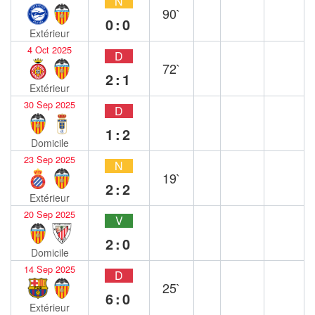
N
90`
0:0
Extérieur
4 Oct 2025
D
72`
2:1
Extérieur
30 Sep 2025
D
1:2
Domicile
23 Sep 2025
N
19`
2:2
Extérieur
20 Sep 2025
V
2:0
Domicile
14 Sep 2025
D
25`
6:0
Extérieur